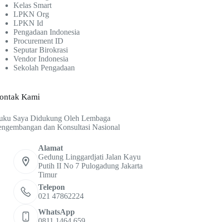
Kelas Smart
LPKN Org
LPKN Id
Pengadaan Indonesia
Procurement ID
Seputar Birokrasi
Vendor Indonesia
Sekolah Pengadaan
ontak Kami
uku Saya Didukung Oleh Lembaga
engembangan dan Konsultasi Nasional
Alamat
Gedung Linggardjati Jalan Kayu
Putih II No 7 Pulogadung Jakarta
Timur
Telepon
021 47862224
WhatsApp
0811 1464 659