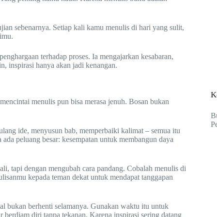
jian sebenarnya. Setiap kali kamu menulis di hari yang sulit,
imu.
 penghargaan terhadap proses. Ia mengajarkan kesabaran,
in, inspirasi hanya akan jadi kenangan.
K
 mencintai menulis pun bisa merasa jenuh. Bosan bukan
B
P
lang ide, menyusun bab, memperbaiki kalimat – semua itu
nya ada peluang besar: kesempatan untuk membangun daya
i, tapi dengan mengubah cara pandang. Cobalah menulis di
 tulisanmu kepada teman dekat untuk mendapat tanggapan
.
asal bukan berhenti selamanya. Gunakan waktu itu untuk
r berdiam diri tanpa tekanan. Karena inspirasi sering datang