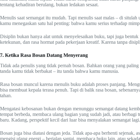
tentang kehadiran berulang, bukan ledakan sesaat.
Menulis saat semangat itu mudah. Tapi menulis saat malas – di situlah u
kamu menegaskan satu hal penting: bahwa kamu serius terhadap mimp
Disiplin bukan hanya alat untuk menyelesaikan buku, tapi juga bentuk
ketekunan, dan rasa hormat pada pekerjaan kreatif. Karena tanpa disipl
7. Ketika Rasa Bosan Datang Menyerang
Tidak ada penulis yang tidak pernah bosan. Bahkan orang yang paling
tanda kamu tidak berbakat – itu tanda bahwa kamu manusia.
Rasa bosan muncul karena menulis buku adalah proses panjang. Mengu
bisa membuat kepala terasa penuh. Tapi di balik rasa bosan, sebenar
tahan.
Mengatasi kebosanan bukan dengan menunggu semangat datang kembal
tempat berbeda, membaca ulang bagian yang sudah jadi, atau berbagi
baru. Kadang, perspektif kecil dari luar bisa menyalakan semangat lagi
Bosan juga bisa diatasi dengan jeda. Tidak apa-apa berhenti sejenak, 
mengisi ulang energi – berjalan santai, membaca buku lain, atau sekada