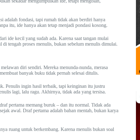
bukan sekadar mengumpulkan ide, tetapi mengolah,
 adalah fondasi, tapi rumah tidak akan berdiri hanya
npa itu, ide hanya akan tetap menjadi pondasi kosong.
dari ide kecil yang sudah ada. Karena saat tangan mulai
cul di tengah proses menulis, bukan sebelum menulis dimulai.
ah melawan diri sendiri. Mereka menunda-nunda, merasa
membuat banyak buku tidak pernah selesai ditulis.
Penulis ingin hasil terbaik, tapi keinginan itu justru
ulis lagi, lalu ragu. Akhirnya, tidak ada yang tersisa.
draf pertama memang buruk – dan itu normal. Tidak ada
h sejak awal. Draf pertama adalah bahan mentah, bukan karya
rinya ruang untuk berkembang. Karena menulis bukan soal