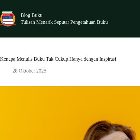
Skip
to
content
Blog Buku
Tulisan Menarik Seputar Pengetahuan Buku
Kenapa Menulis Buku Tak Cukup Hanya dengan Inspirasi
28 Oktober 2025