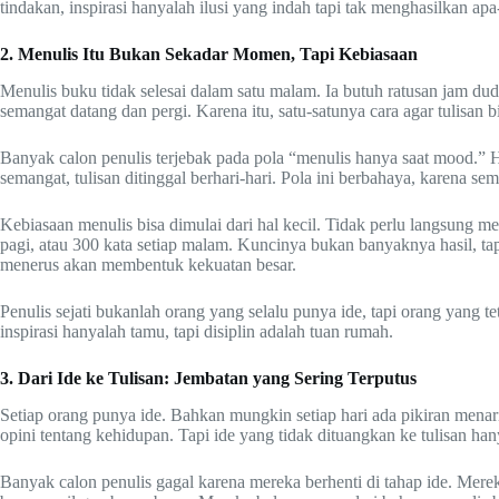
tindakan, inspirasi hanyalah ilusi yang indah tapi tak menghasilkan apa
2. Menulis Itu Bukan Sekadar Momen, Tapi Kebiasaan
Menulis buku tidak selesai dalam satu malam. Ia butuh ratusan jam dudu
semangat datang dan pergi. Karena itu, satu-satunya cara agar tulisan
Banyak calon penulis terjebak pada pola “menulis hanya saat mood.” H
semangat, tulisan ditinggal berhari-hari. Pola ini berbahaya, karena se
Kebiasaan menulis bisa dimulai dari hal kecil. Tidak perlu langsung m
pagi, atau 300 kata setiap malam. Kuncinya bukan banyaknya hasil, tapi
menerus akan membentuk kekuatan besar.
Penulis sejati bukanlah orang yang selalu punya ide, tapi orang yang 
inspirasi hanyalah tamu, tapi disiplin adalah tuan rumah.
3. Dari Ide ke Tulisan: Jembatan yang Sering Terputus
Setiap orang punya ide. Bahkan mungkin setiap hari ada pikiran menari
opini tentang kehidupan. Tapi ide yang tidak dituangkan ke tulisan ha
Banyak calon penulis gagal karena mereka berhenti di tahap ide. Mere