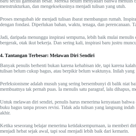
baru secuil gambaran besar. Mereka belum menyadari bahwa menulis 
menstrukturkan, dan mengeksekusinya menjadi tulisan yang utuh.
Proses mengubah ide menjadi tulisan ibarat membangun rumah. Inspirasi
dengan fondasi. Diperlukan bahan, waktu, tenaga, dan perencanaan. Ta
Jadi, daripada menunggu inspirasi sempurna, lebih baik mulai menulis 
bergerak, otak ikut bekerja. Dan sering kali, inspirasi baru justru mun
4. Tantangan Terbesar: Melawan Diri Sendiri
Banyak penulis berhenti bukan karena kehabisan ide, tapi karena kal
tulisan belum cukup bagus, atau berpikir belum waktunya. Inilah yang 
Perfeksionisme adalah musuh yang sering bersembunyi di balik niat baik. 
membuatnya tak pernah puas. Ia menulis satu paragraf, lalu dihapus, men
Untuk melawan diri sendiri, penulis harus menerima kenyataan bahwa 
buku bagus tanpa proses revisi. Tidak ada tulisan yang langsung inda
akhir.
Ketika seseorang belajar menerima ketidaksempurnaan, ia memberi di
menjadi hebat sejak awal, tapi soal menjadi lebih baik dari kemarin.