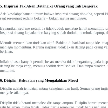
5. Inspirasi Tak Akan Datang ke Orang yang Tak Bergerak
Ada kesalahpahaman umum bahwa inspirasi datang tiba-tiba, seperti kil
saat seseorang sedang bekerja – bukan saat ia menunggu.
Bayangkan seorang petani. Ia tidak duduk menatap langit menunggu pane
Inspirasi datang kepada mereka yang sudah duduk, membuka laptop, d
Menulis memerlukan tindakan aktif. Bahkan di hari-hari tanpa ide, tet
menjaga momentum. Karena inspirasi tidak akan datang pada orang ya
berjalan.
Inilah rahasia banyak penulis besar: mereka tidak bergantung pada insp
datang ke meja kerja, menulis sedikit demi sedikit. Dan tanpa disadari,
meninggi.
6. Disiplin: Kekuatan yang Mengalahkan Mood
Disiplin adalah jembatan antara keinginan dan hasil. Semua orang ingi
menyelesaikannya.
Disiplin tidak berarti memaksa diri tanpa ampun. Disiplin berarti menepat
satu halaman, maka tepati. Tidak harus sempurna, tidak harus panjang