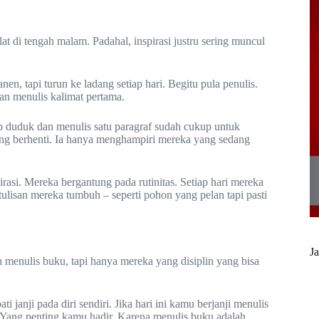
at di tengah malam. Padahal, inspirasi justru sering muncul
n, tapi turun ke ladang setiap hari. Begitu pula penulis.
an menulis kalimat pertama.
ap duduk dan menulis satu paragraf sudah cukup untuk
ng berhenti. Ia hanya menghampiri mereka yang sedang
irasi. Mereka bergantung pada rutinitas. Setiap hari mereka
 tulisan mereka tumbuh – seperti pohon yang pelan tapi pasti
Ja
n menulis buku, tapi hanya mereka yang disiplin yang bisa
i janji pada diri sendiri. Jika hari ini kamu berjanji menulis
. Yang penting kamu hadir. Karena menulis buku adalah