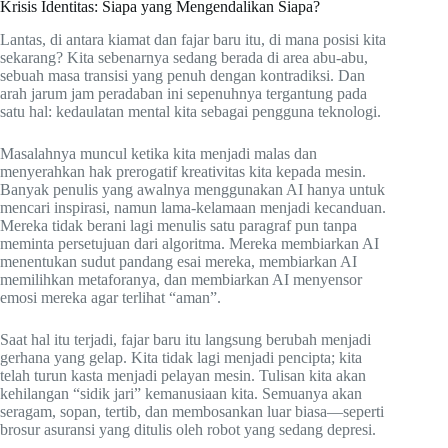
Krisis Identitas: Siapa yang Mengendalikan Siapa?
Lantas, di antara kiamat dan fajar baru itu, di mana posisi kita
sekarang? Kita sebenarnya sedang berada di area abu-abu,
sebuah masa transisi yang penuh dengan kontradiksi. Dan
arah jarum jam peradaban ini sepenuhnya tergantung pada
satu hal: kedaulatan mental kita sebagai pengguna teknologi.
Masalahnya muncul ketika kita menjadi malas dan
menyerahkan hak prerogatif kreativitas kita kepada mesin.
Banyak penulis yang awalnya menggunakan AI hanya untuk
mencari inspirasi, namun lama-kelamaan menjadi kecanduan.
Mereka tidak berani lagi menulis satu paragraf pun tanpa
meminta persetujuan dari algoritma. Mereka membiarkan AI
menentukan sudut pandang esai mereka, membiarkan AI
memilihkan metaforanya, dan membiarkan AI menyensor
emosi mereka agar terlihat “aman”.
Saat hal itu terjadi, fajar baru itu langsung berubah menjadi
gerhana yang gelap. Kita tidak lagi menjadi pencipta; kita
telah turun kasta menjadi pelayan mesin. Tulisan kita akan
kehilangan “sidik jari” kemanusiaan kita. Semuanya akan
seragam, sopan, tertib, dan membosankan luar biasa—seperti
brosur asuransi yang ditulis oleh robot yang sedang depresi.