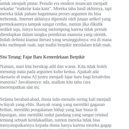
untuk menjadi pintar. Penulis era modern terancam menjadi
sekadar “makelar kata-kata”. Mereka tahu hasil akhirnya, tapi
mereka tidak paham bagaimana proses argumen itu bisa
terbentuk. Internet akhirnya dipenuhi oleh jutaan artikel yang
permukaannya tampak sangat cerdas, namun jika dikulik
sedikit saja, isinya kosong melompong karena tidak pernah
diendapkan dalam tungku pemikiran manusia yang otentik.
Inilah definisi kiamat literasi yang sesungguhnya: era di mana
teks melimpah ruah, tapi tradisi berpikir mendalam telah mati.
Sisi Terang: Fajar Baru Kemerdekaan Berpikir
Namun, mari kita bersikap adil dan waras. Kita tidak boleh
menutup mata pada argumen kubu kedua. Apakah ada
skenario di mana AI justru menjadi fajar baru bagi kreativitas
manusia? Jawabannya: ada, asalkan kita tahu cara
menempatkan alat ini.
Selama berabad-abad, dunia tulis-menulis sering kali menjadi
wilayah yang elitis. Banyak orang yang memiliki gagasan
brilian, memiliki pengalaman hidup yang luar biasa di
lapangan, atau memiliki sudut pandang yang sangat orisinal
tentang sebuah ketidakadilan, namun mereka tidak bisa
menyampaikannya kepada dunia hanya karena mereka gagap