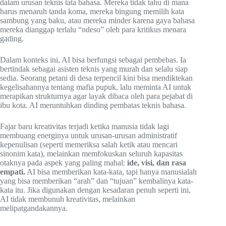
dalam urusan teknis tata bahasa. Mereka tidak tahu di mana
harus menaruh tanda koma, mereka bingung memilih kata
sambung yang baku, atau mereka minder karena gaya bahasa
mereka dianggap terlalu “ndeso” oleh para kritikus menara
gading.
Dalam konteks ini, AI bisa berfungsi sebagai pembebas. Ia
bertindak sebagai asisten teknis yang murah dan selalu siap
sedia. Seorang petani di desa terpencil kini bisa mendiktekan
kegelisahannya tentang mafia pupuk, lalu meminta AI untuk
merapikan strukturnya agar layak dibaca oleh para pejabat di
ibu kota. AI meruntuhkan dinding pembatas teknis bahasa.
Fajar baru kreativitas terjadi ketika manusia tidak lagi
membuang energinya untuk urusan-urusan administratif
kepenulisan (seperti memeriksa salah ketik atau mencari
sinonim kata), melainkan memfokuskan seluruh kapasitas
otaknya pada aspek yang paling mahal:
ide, visi, dan rasa
empati.
AI bisa memberikan kata-kata, tapi hanya manusialah
yang bisa memberikan “arah” dan “tujuan” kembalinya kata-
kata itu. Jika digunakan dengan kesadaran penuh seperti ini,
AI tidak membunuh kreativitas, melainkan
melipatgandakannya.