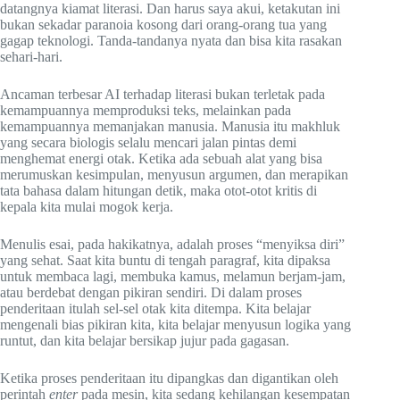
datangnya kiamat literasi. Dan harus saya akui, ketakutan ini
bukan sekadar paranoia kosong dari orang-orang tua yang
gagap teknologi. Tanda-tandanya nyata dan bisa kita rasakan
sehari-hari.
Ancaman terbesar AI terhadap literasi bukan terletak pada
kemampuannya memproduksi teks, melainkan pada
kemampuannya memanjakan manusia. Manusia itu makhluk
yang secara biologis selalu mencari jalan pintas demi
menghemat energi otak. Ketika ada sebuah alat yang bisa
merumuskan kesimpulan, menyusun argumen, dan merapikan
tata bahasa dalam hitungan detik, maka otot-otot kritis di
kepala kita mulai mogok kerja.
Menulis esai, pada hakikatnya, adalah proses “menyiksa diri”
yang sehat. Saat kita buntu di tengah paragraf, kita dipaksa
untuk membaca lagi, membuka kamus, melamun berjam-jam,
atau berdebat dengan pikiran sendiri. Di dalam proses
penderitaan itulah sel-sel otak kita ditempa. Kita belajar
mengenali bias pikiran kita, kita belajar menyusun logika yang
runtut, dan kita belajar bersikap jujur pada gagasan.
Ketika proses penderitaan itu dipangkas dan digantikan oleh
perintah
enter
pada mesin, kita sedang kehilangan kesempatan