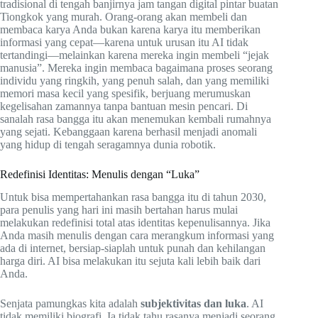
tradisional di tengah banjirnya jam tangan digital pintar buatan
Tiongkok yang murah. Orang-orang akan membeli dan
membaca karya Anda bukan karena karya itu memberikan
informasi yang cepat—karena untuk urusan itu AI tidak
tertandingi—melainkan karena mereka ingin membeli “jejak
manusia”. Mereka ingin membaca bagaimana proses seorang
individu yang ringkih, yang penuh salah, dan yang memiliki
memori masa kecil yang spesifik, berjuang merumuskan
kegelisahan zamannya tanpa bantuan mesin pencari. Di
sanalah rasa bangga itu akan menemukan kembali rumahnya
yang sejati. Kebanggaan karena berhasil menjadi anomali
yang hidup di tengah seragamnya dunia robotik.
Redefinisi Identitas: Menulis dengan “Luka”
Untuk bisa mempertahankan rasa bangga itu di tahun 2030,
para penulis yang hari ini masih bertahan harus mulai
melakukan redefinisi total atas identitas kepenulisannya. Jika
Anda masih menulis dengan cara merangkum informasi yang
ada di internet, bersiap-siaplah untuk punah dan kehilangan
harga diri. AI bisa melakukan itu sejuta kali lebih baik dari
Anda.
Senjata pamungkas kita adalah
subjektivitas dan luka
. AI
tidak memiliki biografi. Ia tidak tahu rasanya menjadi seorang