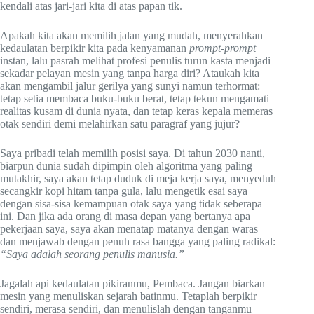
kendali atas jari-jari kita di atas papan tik.
Apakah kita akan memilih jalan yang mudah, menyerahkan
kedaulatan berpikir kita pada kenyamanan
prompt-prompt
instan, lalu pasrah melihat profesi penulis turun kasta menjadi
sekadar pelayan mesin yang tanpa harga diri? Ataukah kita
akan mengambil jalur gerilya yang sunyi namun terhormat:
tetap setia membaca buku-buku berat, tetap tekun mengamati
realitas kusam di dunia nyata, dan tetap keras kepala memeras
otak sendiri demi melahirkan satu paragraf yang jujur?
Saya pribadi telah memilih posisi saya. Di tahun 2030 nanti,
biarpun dunia sudah dipimpin oleh algoritma yang paling
mutakhir, saya akan tetap duduk di meja kerja saya, menyeduh
secangkir kopi hitam tanpa gula, lalu mengetik esai saya
dengan sisa-sisa kemampuan otak saya yang tidak seberapa
ini. Dan jika ada orang di masa depan yang bertanya apa
pekerjaan saya, saya akan menatap matanya dengan waras
dan menjawab dengan penuh rasa bangga yang paling radikal:
“Saya adalah seorang penulis manusia.”
Jagalah api kedaulatan pikiranmu, Pembaca. Jangan biarkan
mesin yang menuliskan sejarah batinmu. Tetaplah berpikir
sendiri, merasa sendiri, dan menulislah dengan tanganmu