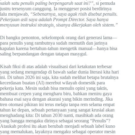
salah satu penulis paling berpengaruh saat ini?”
, si pemuda
justru tersenyum canggung. Ia menggeser posisi berdirinya
lalu menjawab,
“Sebenarnya, saya agak risih disebut penulis.
Pekerjaan asli saya adalah Prompt Director. Saya hanya
menyusun instruksi strategis, sisanya dikerjakan oleh sistem.”
Di bangku penonton, sekelompok orang dari generasi lama—
para penulis yang rambutnya sudah memutih dan jarinya
kapalan karena bertahun-tahun mengetik manual—hanya bisa
saling berpandangan dengan tatapan masygul.
Kisah fiksi di atas adalah visualisasi dari ketakutan terbesar
yang sedang mengendap di bawah sadar dunia literasi kita hari
ini. Di tahun 2026 ini saja, kita sudah melihat betapa brutalnya
kecerdasan buatan (AI) merebut wilayah domestik para
pekerja kata. Mesin sudah bisa menulis opini yang taktis,
membuat cerpen yang mengharu biru, bahkan meniru gaya
bahasa esai saya dengan akurasi yang bikin merinding. Jika
tren otomasi pikiran ini terus melaju tanpa rem selama empat
tahun ke depan, sebuah pertanyaan yang sangat krusial akan
menghadang kita: Di tahun 2030 nanti, masihkah ada orang
yang bangga mengaku dirinya sebagai seorang “Penulis”?
Ataukah profesi itu akan berubah menjadi sebuah label kuno
yang memalukan, layaknya mengaku sebagai operator mesin