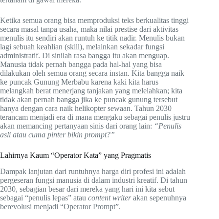
Ketika semua orang bisa memproduksi teks berkualitas tinggi
secara masal tanpa usaha, maka nilai prestise dari aktivitas
menulis itu sendiri akan runtuh ke titik nadir. Menulis bukan
lagi sebuah keahlian (skill), melainkan sekadar fungsi
administratif. Di sinilah rasa bangga itu akan menguap.
Manusia tidak pernah bangga pada hal-hal yang bisa
dilakukan oleh semua orang secara instan. Kita bangga naik
ke puncak Gunung Merbabu karena kaki kita harus
melangkah berat menerjang tanjakan yang melelahkan; kita
tidak akan pernah bangga jika ke puncak gunung tersebut
hanya dengan cara naik helikopter sewaan. Tahun 2030
terancam menjadi era di mana mengaku sebagai penulis justru
akan memancing pertanyaan sinis dari orang lain:
“Penulis
asli atau cuma pinter bikin prompt?”
Lahirnya Kaum “Operator Kata” yang Pragmatis
Dampak lanjutan dari runtuhnya harga diri profesi ini adalah
pergeseran fungsi manusia di dalam industri kreatif. Di tahun
2030, sebagian besar dari mereka yang hari ini kita sebut
sebagai “penulis lepas” atau
content writer
akan sepenuhnya
berevolusi menjadi “Operator Prompt”.