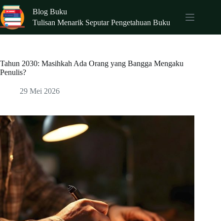
Skip
Blog Buku
to
content
Tulisan Menarik Seputar Pengetahuan Buku
Tahun 2030: Masihkah Ada Orang yang Bangga Mengaku
Penulis?
29 Mei 2026