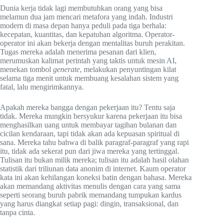
Dunia kerja tidak lagi membutuhkan orang yang bisa
melamun dua jam mencari metafora yang indah. Industri
modern di masa depan hanya peduli pada tiga berhala:
kecepatan, kuantitas, dan kepatuhan algoritma. Operator-
operator ini akan bekerja dengan mentalitas buruh perakitan.
Tugas mereka adalah menerima pesanan dari klien,
merumuskan kalimat perintah yang taktis untuk mesin AI,
menekan tombol
generate
, melakukan penyuntingan kilat
selama tiga menit untuk membuang kesalahan sistem yang
fatal, lalu mengirimkannya.
Apakah mereka bangga dengan pekerjaan itu? Tentu saja
tidak. Mereka mungkin bersyukur karena pekerjaan itu bisa
menghasilkan uang untuk membayar tagihan bulanan dan
cicilan kendaraan, tapi tidak akan ada kepuasan spiritual di
sana. Mereka tahu bahwa di balik paragraf-paragraf yang rapi
itu, tidak ada sekerat pun dari jiwa mereka yang tertinggal.
Tulisan itu bukan milik mereka; tulisan itu adalah hasil olahan
statistik dari triliunan data anonim di internet. Kaum operator
kata ini akan kehilangan koneksi batin dengan bahasa. Mereka
akan memandang aktivitas menulis dengan cara yang sama
seperti seorang buruh pabrik memandang tumpukan kardus
yang harus diangkat setiap pagi: dingin, transaksional, dan
tanpa cinta.