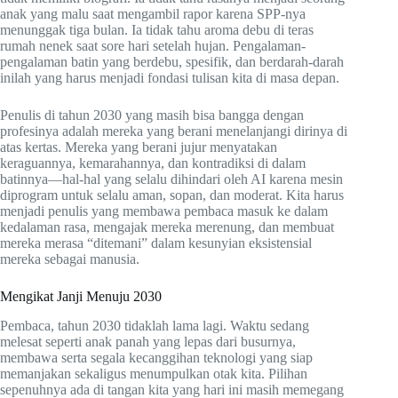
anak yang malu saat mengambil rapor karena SPP-nya
menunggak tiga bulan. Ia tidak tahu aroma debu di teras
rumah nenek saat sore hari setelah hujan. Pengalaman-
pengalaman batin yang berdebu, spesifik, dan berdarah-darah
inilah yang harus menjadi fondasi tulisan kita di masa depan.
Penulis di tahun 2030 yang masih bisa bangga dengan
profesinya adalah mereka yang berani menelanjangi dirinya di
atas kertas. Mereka yang berani jujur menyatakan
keraguannya, kemarahannya, dan kontradiksi di dalam
batinnya—hal-hal yang selalu dihindari oleh AI karena mesin
diprogram untuk selalu aman, sopan, dan moderat. Kita harus
menjadi penulis yang membawa pembaca masuk ke dalam
kedalaman rasa, mengajak mereka merenung, dan membuat
mereka merasa “ditemani” dalam kesunyian eksistensial
mereka sebagai manusia.
Mengikat Janji Menuju 2030
Pembaca, tahun 2030 tidaklah lama lagi. Waktu sedang
melesat seperti anak panah yang lepas dari busurnya,
membawa serta segala kecanggihan teknologi yang siap
memanjakan sekaligus menumpulkan otak kita. Pilihan
sepenuhnya ada di tangan kita yang hari ini masih memegang