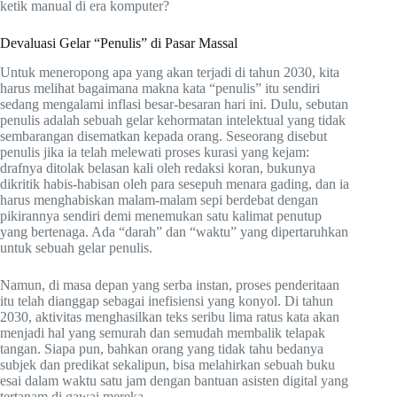
ketik manual di era komputer?
Devaluasi Gelar “Penulis” di Pasar Massal
Untuk meneropong apa yang akan terjadi di tahun 2030, kita
harus melihat bagaimana makna kata “penulis” itu sendiri
sedang mengalami inflasi besar-besaran hari ini. Dulu, sebutan
penulis adalah sebuah gelar kehormatan intelektual yang tidak
sembarangan disematkan kepada orang. Seseorang disebut
penulis jika ia telah melewati proses kurasi yang kejam:
drafnya ditolak belasan kali oleh redaksi koran, bukunya
dikritik habis-habisan oleh para sesepuh menara gading, dan ia
harus menghabiskan malam-malam sepi berdebat dengan
pikirannya sendiri demi menemukan satu kalimat penutup
yang bertenaga. Ada “darah” dan “waktu” yang dipertaruhkan
untuk sebuah gelar penulis.
Namun, di masa depan yang serba instan, proses penderitaan
itu telah dianggap sebagai inefisiensi yang konyol. Di tahun
2030, aktivitas menghasilkan teks seribu lima ratus kata akan
menjadi hal yang semurah dan semudah membalik telapak
tangan. Siapa pun, bahkan orang yang tidak tahu bedanya
subjek dan predikat sekalipun, bisa melahirkan sebuah buku
esai dalam waktu satu jam dengan bantuan asisten digital yang
tertanam di gawai mereka.