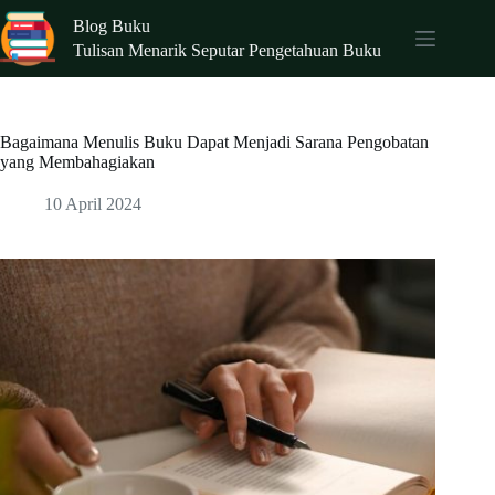
Skip
Blog Buku
to
content
Tulisan Menarik Seputar Pengetahuan Buku
Bagaimana Menulis Buku Dapat Menjadi Sarana Pengobatan
yang Membahagiakan
10 April 2024