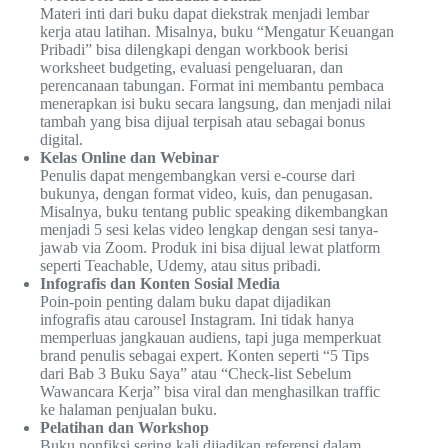
Materi inti dari buku dapat diekstrak menjadi lembar
kerja atau latihan. Misalnya, buku “Mengatur Keuangan
Pribadi” bisa dilengkapi dengan workbook berisi
worksheet budgeting, evaluasi pengeluaran, dan
perencanaan tabungan. Format ini membantu pembaca
menerapkan isi buku secara langsung, dan menjadi nilai
tambah yang bisa dijual terpisah atau sebagai bonus
digital.
Kelas Online dan Webinar
Penulis dapat mengembangkan versi e-course dari
bukunya, dengan format video, kuis, dan penugasan.
Misalnya, buku tentang public speaking dikembangkan
menjadi 5 sesi kelas video lengkap dengan sesi tanya-
jawab via Zoom. Produk ini bisa dijual lewat platform
seperti Teachable, Udemy, atau situs pribadi.
Infografis dan Konten Sosial Media
Poin-poin penting dalam buku dapat dijadikan
infografis atau carousel Instagram. Ini tidak hanya
memperluas jangkauan audiens, tapi juga memperkuat
brand penulis sebagai expert. Konten seperti “5 Tips
dari Bab 3 Buku Saya” atau “Check-list Sebelum
Wawancara Kerja” bisa viral dan menghasilkan traffic
ke halaman penjualan buku.
Pelatihan dan Workshop
Buku nonfiksi sering kali dijadikan referensi dalam