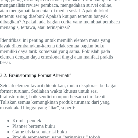
menganalisis review pembaca, mengadakan survei online,
atau mengamati komentar di media sosial. Apakah tokoh
tertentu sering disebut? Apakah kutipan tertentu banyak
dibagikan? Apakah ada bagian cerita yang membuat pembaca
menangis, tertawa, atau terinspirasi?
Identifikasi ini penting untuk memilih elemen mana yang
layak dikembangkan-karena tidak semua bagian buku
memiliki daya tarik komersial yang sama. Fokuslah pada
elemen dengan daya emosional tinggi atau manfaat praktis
besar.
3.2. Brainstorming Format Alternatif
Setelah elemen favorit ditentukan, mulai eksplorasi berbagai
format turunan. Sediakan waktu khusus untuk sesi
brainstorming, baik sendiri maupun bersama tim kreatif.
Tuliskan semua kemungkinan produk turunan: dari yang
masuk akal hingga yang “liar”, seperti:
Komik pendek
Planner bertema buku
Game trivia seputar isi buku
Produk aromaterapi yang “terinspirasi” tokoh