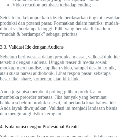
Video reaction pembaca terhadap ending
Setelah itu, kelompokkan ide-ide berdasarkan tingkat kesulitan
produksi dan potensi pasar. Formatkan dalam matriks: mudah-
dibuat vs berdampak tinggi. Pilih yang berada di kuadran
“mudah & berdampak” sebagai prioritas.
3.3. Validasi Ide dengan Audiens
Sebelum berinvestasi dalam produksi massal, validasi dulu ide
tersebut dengan audiens. Unggah teaser di media sosial:
mockup merchandise, cuplikan video, sampel desain komik,
atau suara narasi audiobook. Lihat respon pasar: seberapa
besar like, share, komentar, atau klik link.
Anda juga bisa membuat polling pilihan produk atau
membuka preorder terbatas. Jika banyak yang berminat
bahkan sebelum produk selesai, ini pertanda kuat bahwa ide
Anda layak diwujudkan. Validasi ini menjadi landasan bisnis
dan mengurangi risiko kerugian.
4. Kolaborasi dengan Profesional Kreatif
Sebanyak apa pun kemampuan seorang penulis, tidak semua