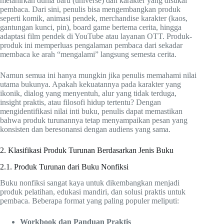
melahirkan dunia baru (universe) dan karakter yang disukai
pembaca. Dari sini, penulis bisa mengembangkan produk
seperti komik, animasi pendek, merchandise karakter (kaos,
gantungan kunci, pin), board game bertema cerita, hingga
adaptasi film pendek di YouTube atau layanan OTT. Produk-
produk ini memperluas pengalaman pembaca dari sekadar
membaca ke arah “mengalami” langsung semesta cerita.
Namun semua ini hanya mungkin jika penulis memahami nilai
utama bukunya. Apakah kekuatannya pada karakter yang
ikonik, dialog yang menyentuh, alur yang tidak terduga,
insight praktis, atau filosofi hidup tertentu? Dengan
mengidentifikasi nilai inti buku, penulis dapat memastikan
bahwa produk turunannya tetap menyampaikan pesan yang
konsisten dan beresonansi dengan audiens yang sama.
2. Klasifikasi Produk Turunan Berdasarkan Jenis Buku
2.1. Produk Turunan dari Buku Nonfiksi
Buku nonfiksi sangat kaya untuk dikembangkan menjadi
produk pelatihan, edukasi mandiri, dan solusi praktis untuk
pembaca. Beberapa format yang paling populer meliputi:
Workbook dan Panduan Praktis