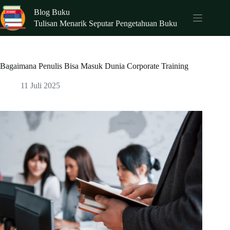
Skip
Blog Buku
to
content
Tulisan Menarik Seputar Pengetahuan Buku
Bagaimana Penulis Bisa Masuk Dunia Corporate Training
11 Juli 2025