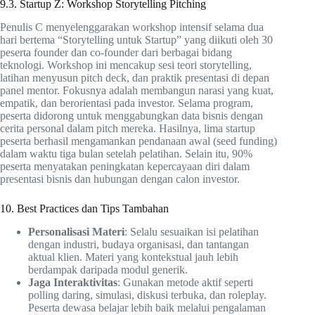
9.3. Startup Z: Workshop Storytelling Pitching
Penulis C menyelenggarakan workshop intensif selama dua
hari bertema “Storytelling untuk Startup” yang diikuti oleh 30
peserta founder dan co-founder dari berbagai bidang
teknologi. Workshop ini mencakup sesi teori storytelling,
latihan menyusun pitch deck, dan praktik presentasi di depan
panel mentor. Fokusnya adalah membangun narasi yang kuat,
empatik, dan berorientasi pada investor. Selama program,
peserta didorong untuk menggabungkan data bisnis dengan
cerita personal dalam pitch mereka. Hasilnya, lima startup
peserta berhasil mengamankan pendanaan awal (seed funding)
dalam waktu tiga bulan setelah pelatihan. Selain itu, 90%
peserta menyatakan peningkatan kepercayaan diri dalam
presentasi bisnis dan hubungan dengan calon investor.
10. Best Practices dan Tips Tambahan
Personalisasi Materi
: Selalu sesuaikan isi pelatihan
dengan industri, budaya organisasi, dan tantangan
aktual klien. Materi yang kontekstual jauh lebih
berdampak daripada modul generik.
Jaga Interaktivitas
: Gunakan metode aktif seperti
polling daring, simulasi, diskusi terbuka, dan roleplay.
Peserta dewasa belajar lebih baik melalui pengalaman