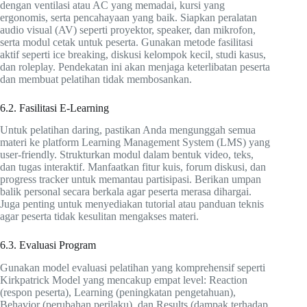
dengan ventilasi atau AC yang memadai, kursi yang
ergonomis, serta pencahayaan yang baik. Siapkan peralatan
audio visual (AV) seperti proyektor, speaker, dan mikrofon,
serta modul cetak untuk peserta. Gunakan metode fasilitasi
aktif seperti ice breaking, diskusi kelompok kecil, studi kasus,
dan roleplay. Pendekatan ini akan menjaga keterlibatan peserta
dan membuat pelatihan tidak membosankan.
6.2. Fasilitasi E-Learning
Untuk pelatihan daring, pastikan Anda mengunggah semua
materi ke platform Learning Management System (LMS) yang
user-friendly. Strukturkan modul dalam bentuk video, teks,
dan tugas interaktif. Manfaatkan fitur kuis, forum diskusi, dan
progress tracker untuk memantau partisipasi. Berikan umpan
balik personal secara berkala agar peserta merasa dihargai.
Juga penting untuk menyediakan tutorial atau panduan teknis
agar peserta tidak kesulitan mengakses materi.
6.3. Evaluasi Program
Gunakan model evaluasi pelatihan yang komprehensif seperti
Kirkpatrick Model yang mencakup empat level: Reaction
(respon peserta), Learning (peningkatan pengetahuan),
Behavior (perubahan perilaku), dan Results (dampak terhadap