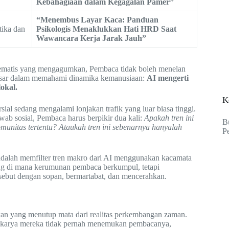
Kebahagiaan dalam Kegagalan Pamer”
“Menembus Layar Kaca: Panduan
tika dan
Psikologis Menaklukkan Hati HRD Saat
Wawancara Kerja Jarak Jauh”
tematis yang mengagumkan, Pembaca tidak boleh menelan
ndasar dalam memahami dinamika kemanusiaan:
AI mengerti
lokal.
K
al sedang mengalami lonjakan trafik yang luar biasa tinggi.
ab sosial, Pembaca harus berpikir dua kali:
Apakah tren ini
B
omunitas tertentu? Ataukah tren ini sebenarnya hanyalah
P
 adalah memfilter tren makro dari AI menggunakan kacamata
tang di mana kerumunan pembaca berkumpul, tetapi
ebut dengan sopan, bermartabat, dan mencerahkan.
kan yang menutup mata dari realitas perkembangan zaman.
a karya mereka tidak pernah menemukan pembacanya,