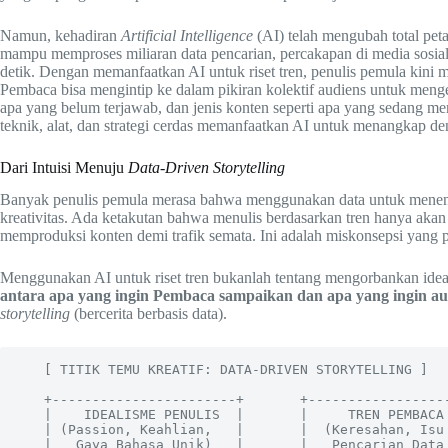
Namun, kehadiran
Artificial Intelligence
(AI) telah mengubah total peta
mampu memproses miliaran data pencarian, percakapan di media sosial,
detik. Dengan memanfaatkan AI untuk riset tren, penulis pemula kini m
Pembaca bisa mengintip ke dalam pikiran kolektif audiens untuk menge
apa yang belum terjawab, dan jenis konten seperti apa yang sedang m
teknik, alat, dan strategi cerdas memanfaatkan AI untuk menangkap den
Dari Intuisi Menuju
Data-Driven Storytelling
Banyak penulis pemula merasa bahwa menggunakan data untuk menent
kreativitas. Ada ketakutan bahwa menulis berdasarkan tren hanya aka
memproduksi konten demi trafik semata. Ini adalah miskonsepsi yang p
Menggunakan AI untuk riset tren bukanlah tentang mengorbankan ide
antara apa yang ingin Pembaca sampaikan dan apa yang ingin au
storytelling
(bercerita berbasis data).
   [ TITIK TEMU KREATIF: DATA-DRIVEN STORYTELLING ]

   +-----------------------+       +-----------------------+

   |    IDEALISME PENULIS  |       |     TREN PEMBACA      |

   | (Passion, Keahlian,   |       |  (Keresahan, Isu Viral|

   |   Gaya Bahasa Unik)   |       |   Pencarian Data AI)  |
