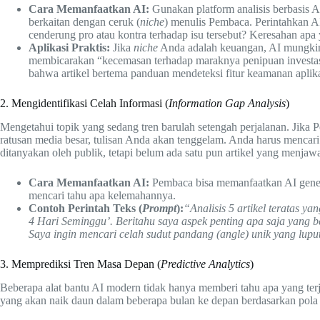
Cara Memanfaatkan AI:
Gunakan platform analisis berbasis A
berkaitan dengan ceruk (
niche
) menulis Pembaca. Perintahkan A
cenderung pro atau kontra terhadap isu tersebut? Keresahan ap
Aplikasi Praktis:
Jika
niche
Anda adalah keuangan, AI mungkin
membicarakan “kecemasan terhadap maraknya penipuan investasi be
bahwa artikel bertema panduan mendeteksi fitur keamanan aplika
2. Mengidentifikasi Celah Informasi (
Information Gap Analysis
)
Mengetahui topik yang sedang tren barulah setengah perjalanan. Jika 
ratusan media besar, tulisan Anda akan tenggelam. Anda harus mencar
ditanyakan oleh publik, tetapi belum ada satu pun artikel yang menj
Cara Memanfaatkan AI:
Pembaca bisa memanfaatkan AI generat
mencari tahu apa kelemahannya.
Contoh Perintah Teks (
Prompt
):
“Analisis 5 artikel teratas y
4 Hari Seminggu’. Beritahu saya aspek penting apa saja yang be
Saya ingin mencari celah sudut pandang (angle) unik yang luput
3. Memprediksi Tren Masa Depan (
Predictive Analytics
)
Beberapa alat bantu AI modern tidak hanya memberi tahu apa yang ter
yang akan naik daun dalam beberapa bulan ke depan berdasarkan pola 