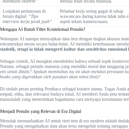
minimalis ekstrem”
merasa lelah secara finansial.
Lonjakan pertanyaan di
Pelamar kerja sering gagal di tahap
forum digital:
“Tips
wawancara daring karena tidak tahu e
interview kerja jarak jauh”
aspek teknis kamera/suara.
Mengapa AI Butuh Filter Kontekstual Penulis?
Walaupun AI mampu menyajikan data tren dengan tingkat akurasi ma
rekomendasi mesin secara bulat-bulat. AI memiliki keterbatasan me
statistik, tetapi ia tidak mengerti kultur dan sensitivitas emosional 
Sebagai contoh, AI mungkin mendeteksi bahwa sebuah topik kontroversi
Namun, sebagai penulis manusia yang memiliki moral dan tanggung jaw
etis untuk ditulis? Apakah membahas isu ini akan melukai perasaan k
hoaks yang digerakkan oleh pasukan akun robot (bot)?
Di sinilah peran penting Pembaca sebagai kurator utama. Tugas Anda
empati, etika, dan relevansi budaya lokal. AI memberi Anda peta ten
manusialah yang menentukan bagaimana cara menyapa kerumunan ters
Menjadi Penulis yang Relevan di Era Digital
Menolak memanfaatkan AI untuk riset tren di era modern adalah tinda
Penulis yang mengabaikan data akan terus mengeluh tentang mengap