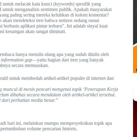
I untuk melacak kata kunci (
keywords
) spesifik yang
I untuk menganalisis sentimen publik. Apakah masyarakat
a yang paling sering mereka keluhkan di kolom komentar?
 akan mendeteksi tren bahwa netizen sedang ramai
rbasis aplikasi pintar terbaru”. Ini adalah sinyal kuat
si keuangan akan sangat diminati.
Pembaca hanya menulis ulang apa yang sudah ditulis oleh
i
information gap
—yaitu bagian dari tren yang banyak
awabnya secara memuaskan.
if untuk membedah artikel-artikel populer di internet dan
ang muncul di mesin pencari mengenai topik ‘Penerapan Kerja
lum dibahas secara mendalam oleh artikel-artikel tersebut.
 dari perhatian media besar.”
jadi hari ini, melainkan mampu memproyeksikan topik apa
pertumbuhan volume pencarian historis.