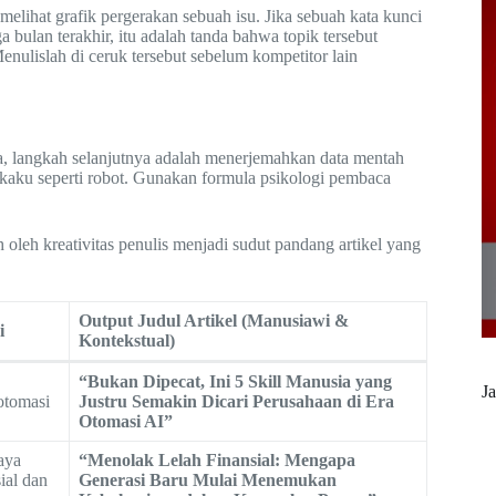
 melihat grafik pergerakan sebuah isu. Jika sebuah kata kunci
bulan terakhir, itu adalah tanda bahwa topik tersebut
enulislah di ceruk tersebut sebelum kompetitor lain
, langkah selanjutnya adalah menerjemahkan data mentah
 kaku seperti robot. Gunakan formula psikologi pembaca
h oleh kreativitas penulis menjadi sudut pandang artikel yang
Output Judul Artikel (Manusiawi &
i
Kontekstual)
“Bukan Dipecat, Ini 5 Skill Manusia yang
Ja
 otomasi
Justru Semakin Dicari Perusahaan di Era
Otomasi AI”
aya
“Menolak Lelah Finansial: Mengapa
ial dan
Generasi Baru Mulai Menemukan