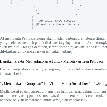
   +-----------------------+       +-----------------------+

               \                       /

                \                     /

                 v                   v

              +-------------------------+

              |   ARTIKEL YANG SUKSES   |

              | (Otentik & Ramai Dibaca)|

AI membantu Pembaca memetakan medan pertempuran literasi digital. 
yang melepaskan anak panah di dalam kegelapan malam; Anda mungkin 
akan meleset. Dengan data tren, lampu sorot dinyalakan. Anda tahu pers
difokuskan untuk melepaskan tembakan terbaik.
Langkah Praktis Memanfaatkan AI untuk Memetakan Tren Pembaca
Untuk mengetahui apa yang sedang ingin dibaca oleh audiens Pembaca 
tahapan riset berikut:
1. Menemukan “Gumpalan” Isu Viral di Media Sosial (
Social Listenin
Media sosial adalah tempat di mana tren lahir dan mati dalam hitungan
mampu menyaring jutaan status, twit, dan komentar untuk menemukan 
netizen (baik itu kemarahan, antusiasme, atau kecemasan).