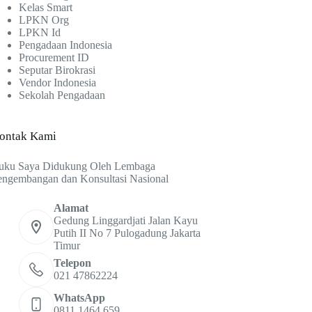
Kelas Smart
LPKN Org
LPKN Id
Pengadaan Indonesia
Procurement ID
Seputar Birokrasi
Vendor Indonesia
Sekolah Pengadaan
ontak Kami
uku Saya Didukung Oleh Lembaga
engembangan dan Konsultasi Nasional
Alamat
Gedung Linggardjati Jalan Kayu
Putih II No 7 Pulogadung Jakarta
Timur
Telepon
021 47862224
WhatsApp
0811 1464 659