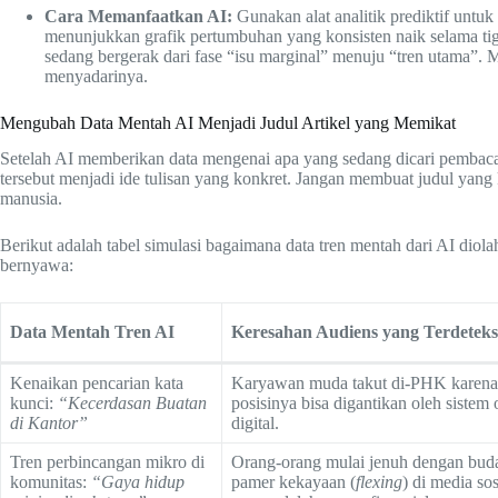
Cara Memanfaatkan AI:
Gunakan alat analitik prediktif untuk
menunjukkan grafik pertumbuhan yang konsisten naik selama tiga 
sedang bergerak dari fase “isu marginal” menuju “tren utama”. M
menyadarinya.
Mengubah Data Mentah AI Menjadi Judul Artikel yang Memikat
Setelah AI memberikan data mengenai apa yang sedang dicari pembaca
tersebut menjadi ide tulisan yang konkret. Jangan membuat judul yang
manusia.
Berikut adalah tabel simulasi bagaimana data tren mentah dari AI diola
bernyawa:
Data Mentah Tren AI
Keresahan Audiens yang Terdeteks
Kenaikan pencarian kata
Karyawan muda takut di-PHK karena
kunci:
“Kecerdasan Buatan
posisinya bisa digantikan oleh sistem
di Kantor”
digital.
Tren perbincangan mikro di
Orang-orang mulai jenuh dengan bud
komunitas:
“Gaya hidup
pamer kekayaan (
flexing
) di media sos