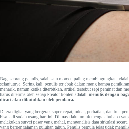
Bagi seorang penulis, salah satu momen paling membingungkan adalah 
selanjutnya. Sering kali, penulis terjebak dalam ruang hampa pemiki
menarik, namun ketika diterbitkan, artikel tersebut sepi peminat dan me
harus diterima oleh setiap kreator konten adalah:
menulis dengan bagus
dicari atau dibutuhkan oleh pembaca.
Di era digital yang bergerak super cepat, minat, perhatian, dan tren p
bisa jadi sudah usang hari ini. Di masa lalu, untuk mengetahui apa ya
melakukan survei pasar yang mahal, menganalisis data sirkulasi secara
yang berpengalaman puluhan tahun. Penulis pemula jelas tidak memil