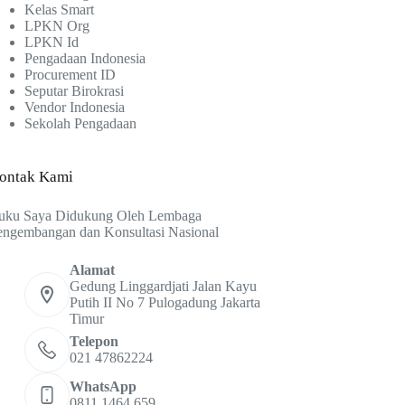
Kelas Smart
LPKN Org
LPKN Id
Pengadaan Indonesia
Procurement ID
Seputar Birokrasi
Vendor Indonesia
Sekolah Pengadaan
ontak Kami
uku Saya Didukung Oleh Lembaga
engembangan dan Konsultasi Nasional
Alamat
Gedung Linggardjati Jalan Kayu
Putih II No 7 Pulogadung Jakarta
Timur
Telepon
021 47862224
WhatsApp
0811 1464 659