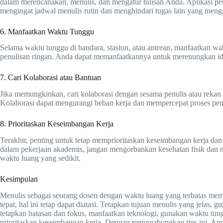
dalam merencanakan, menulis, dan mengatur tulisan Anda. Aplikasi 
mengingat jadwal menulis rutin dan menghindari tugas lain yang men
6. Manfaatkan Waktu Tunggu
Selama waktu tunggu di bandara, stasiun, atau antrean, manfaatkan w
penulisan ringan. Anda dapat memanfaatkannya untuk merenungkan ide
7. Cari Kolaborasi atau Bantuan
Jika memungkinkan, cari kolaborasi dengan sesama penulis atau rekan
Kolaborasi dapat mengurangi beban kerja dan mempercepat proses pen
8. Prioritaskan Keseimbangan Kerja
Terakhir, penting untuk tetap memprioritaskan keseimbangan kerja da
dalam pekerjaan akademis, jangan mengorbankan kesehatan fisik dan m
waktu luang yang sedikit.
Kesimpulan
Menulis sebagai seorang dosen dengan waktu luang yang terbatas mem
tepat, hal ini tetap dapat diatasi. Tetapkan tujuan menulis yang jelas, 
tetapkan batasan dan fokus, manfaatkan teknologi, gunakan waktu tung
prioritaskan keseimbangan kerja. Dengan menggabungkan tips ini, Anda