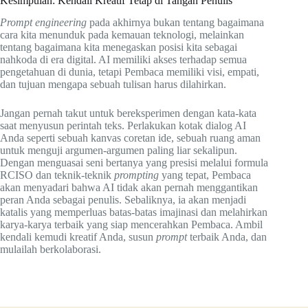
Kesimpulan: Kendali Kreatif Tetap di Tangan Penulis
Prompt engineering
pada akhirnya bukan tentang bagaimana
cara kita menunduk pada kemauan teknologi, melainkan
tentang bagaimana kita menegaskan posisi kita sebagai
nahkoda di era digital. AI memiliki akses terhadap semua
pengetahuan di dunia, tetapi Pembaca memiliki visi, empati,
dan tujuan mengapa sebuah tulisan harus dilahirkan.
Jangan pernah takut untuk bereksperimen dengan kata-kata
saat menyusun perintah teks. Perlakukan kotak dialog AI
Anda seperti sebuah kanvas coretan ide, sebuah ruang aman
untuk menguji argumen-argumen paling liar sekalipun.
Dengan menguasai seni bertanya yang presisi melalui formula
RCISO dan teknik-teknik
prompting
yang tepat, Pembaca
akan menyadari bahwa AI tidak akan pernah menggantikan
peran Anda sebagai penulis. Sebaliknya, ia akan menjadi
katalis yang memperluas batas-batas imajinasi dan melahirkan
karya-karya terbaik yang siap mencerahkan Pembaca. Ambil
kendali kemudi kreatif Anda, susun
prompt
terbaik Anda, dan
mulailah berkolaborasi.