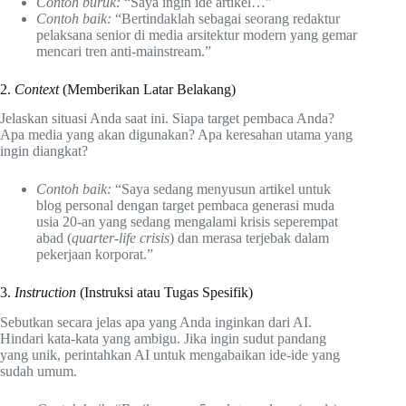
Contoh buruk:
“Saya ingin ide artikel…”
Contoh baik:
“Bertindaklah sebagai seorang redaktur
pelaksana senior di media arsitektur modern yang gemar
mencari tren anti-mainstream.”
2.
Context
(Memberikan Latar Belakang)
Jelaskan situasi Anda saat ini. Siapa target pembaca Anda?
Apa media yang akan digunakan? Apa keresahan utama yang
ingin diangkat?
Contoh baik:
“Saya sedang menyusun artikel untuk
blog personal dengan target pembaca generasi muda
usia 20-an yang sedang mengalami krisis seperempat
abad (
quarter-life crisis
) dan merasa terjebak dalam
pekerjaan korporat.”
3.
Instruction
(Instruksi atau Tugas Spesifik)
Sebutkan secara jelas apa yang Anda inginkan dari AI.
Hindari kata-kata yang ambigu. Jika ingin sudut pandang
yang unik, perintahkan AI untuk mengabaikan ide-ide yang
sudah umum.