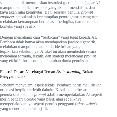
seni dan teknik merumuskan instruksi (perintah teks) agar AI
mampu memberikan respons yang akurat, mendalam, dan
kaya akan nilai kreativitas. Bagi seorang penulis,
prompt
engineering
bukanlah keterampilan pemrograman yang rumit,
melainkan kemampuan berbahasa, berlogika, dan memberikan
konteks yang spesifik.
Dengan memahami cara “berbicara” yang tepat kepada AI,
Pembaca tidak hanya akan mendapatkan jawaban generik,
melainkan mampu memantik ide-ide brilian yang tidak
terpikirkan sebelumnya. Artikel ini akan membedah secara
mendalam formula, teknik, dan strategi merancang
prompt
yang efektif khusus untuk kebutuhan dunia penulisan.
Filosofi Dasar: AI sebagai Teman
Brainstorming
, Bukan
Pengganti Otak
Sebelum menyelami aspek teknis, Pembaca harus meluruskan
orientasi berpikir terlebih dahulu. Kesalahan terbesar penulis
pemula saat menulis
prompt
adalah memperlakukan AI seperti
mesin pencari Google yang pasif, atau sebaliknya,
memperlakukannya seperti penulis pengganti (
ghostwriter
)
yang menerima perintah jadi.