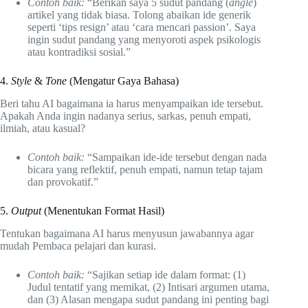
Contoh baik:
“Berikan saya 5 sudut pandang (
angle
)
artikel yang tidak biasa. Tolong abaikan ide generik
seperti ‘tips resign’ atau ‘cara mencari passion’. Saya
ingin sudut pandang yang menyoroti aspek psikologis
atau kontradiksi sosial.”
4.
Style
&
Tone
(Mengatur Gaya Bahasa)
Beri tahu AI bagaimana ia harus menyampaikan ide tersebut.
Apakah Anda ingin nadanya serius, sarkas, penuh empati,
ilmiah, atau kasual?
Contoh baik:
“Sampaikan ide-ide tersebut dengan nada
bicara yang reflektif, penuh empati, namun tetap tajam
dan provokatif.”
5.
Output
(Menentukan Format Hasil)
Tentukan bagaimana AI harus menyusun jawabannya agar
mudah Pembaca pelajari dan kurasi.
Contoh baik:
“Sajikan setiap ide dalam format: (1)
Judul tentatif yang memikat, (2) Intisari argumen utama,
dan (3) Alasan mengapa sudut pandang ini penting bagi