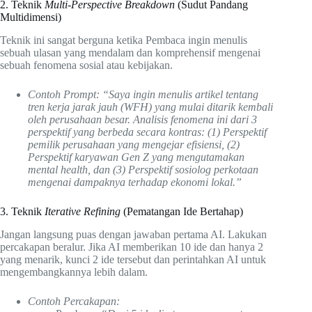
2. Teknik
Multi-Perspective Breakdown
(Sudut Pandang
Multidimensi)
Teknik ini sangat berguna ketika Pembaca ingin menulis
sebuah ulasan yang mendalam dan komprehensif mengenai
sebuah fenomena sosial atau kebijakan.
Contoh Prompt:
“Saya ingin menulis artikel tentang
tren kerja jarak jauh (WFH) yang mulai ditarik kembali
oleh perusahaan besar. Analisis fenomena ini dari 3
perspektif yang berbeda secara kontras: (1) Perspektif
pemilik perusahaan yang mengejar efisiensi, (2)
Perspektif karyawan Gen Z yang mengutamakan
mental health, dan (3) Perspektif sosiolog perkotaan
mengenai dampaknya terhadap ekonomi lokal.”
3. Teknik
Iterative Refining
(Pematangan Ide Bertahap)
Jangan langsung puas dengan jawaban pertama AI. Lakukan
percakapan beralur. Jika AI memberikan 10 ide dan hanya 2
yang menarik, kunci 2 ide tersebut dan perintahkan AI untuk
mengembangkannya lebih dalam.
Contoh Percakapan: