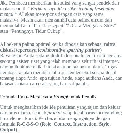
Jika Pembaca memberikan instruksi yang sangat pendek dan
malas seperti:
“Berikan saya ide artikel tentang kesehatan
mental,”
AI akan merespons dengan cara yang sama
malasnya. Mesin akan mengambil data paling umum dan
memuntahkan daftar klise seperti “5 Cara Mengatasi Stres”
atau “Pentingnya Tidur Cukup”.
AI bekerja paling optimal ketika diposisikan sebagai
mitra
diskusi tepercaya (
collaborative sparring partner
)
.
Bayangkan Anda sedang duduk di sebuah kedai kopi bersama
seorang asisten riset yang telah membaca seluruh isi internet,
namun tidak memiliki intuisi atau pengalaman hidup. Tugas
Pembaca adalah memberi tahu asisten tersebut secara detail
tentang siapa Anda, apa tujuan Anda, siapa audiens Anda, dan
batasan-batasan apa saja yang harus dipatuhi.
Formula Emas Merancang
Prompt
untuk Penulis
Untuk menghasilkan ide-ide penulisan yang tajam dan keluar
dari arus utama, sebuah
prompt
yang ideal harus mengandung
lima elemen kunci. Pembaca bisa mengingatnya dengan
formula
R-C-I-S-O (Role, Context, Instruction, Style,
Output)
.