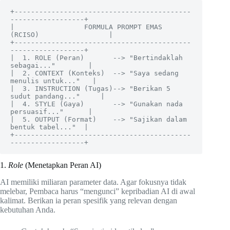
+-------------------------------------------
------------------+

|                 FORMULA PROMPT EMAS 
(RCISO)                 |

+-------------------------------------------
------------------+

|  1. ROLE (Peran)       --> "Bertindaklah 
sebagai..."        |

|  2. CONTEXT (Konteks)  --> "Saya sedang 
menulis untuk..."   |

|  3. INSTRUCTION (Tugas)--> "Berikan 5 
sudut pandang..."     |

|  4. STYLE (Gaya)       --> "Gunakan nada 
persuasif..."      |

|  5. OUTPUT (Format)    --> "Sajikan dalam 
bentuk tabel..."  |

+-------------------------------------------
1.
Role
(Menetapkan Peran AI)
AI memiliki miliaran parameter data. Agar fokusnya tidak
melebar, Pembaca harus “mengunci” kepribadian AI di awal
kalimat. Berikan ia peran spesifik yang relevan dengan
kebutuhan Anda.