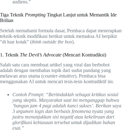
audiens.”
Tiga Teknik
Prompting
Tingkat Lanjut untuk Memantik Ide
Brilian
Setelah memahami formula dasar, Pembaca dapat menerapkan
teknik-teknik modifikasi berikut untuk memaksa AI berpikir
“di luar kotak” (
think outside the box
).
1. Teknik
The Devil’s Advocate
(Mencari Kontradiksi)
Salah satu cara membuat artikel yang viral dan berbobot
adalah dengan membahas topik dari sudut pandang yang
melawan arus utama (
counter-intuitive
). Pembaca bisa
menggunakan AI untuk mencari tesis-tesis kontradiktif ini.
Contoh Prompt:
“Bertindaklah sebagai kritikus sosial
yang skeptis. Masyarakat saat ini menganggap bahwa
‘bangun jam 4 pagi adalah kunci sukses’. Berikan saya
3 argumen logis dan berbasis fenomena nyata yang
justru menunjukkan sisi negatif atau kekeliruan dari
glorifikasi kebiasaan tersebut untuk dijadikan bahan
esai.”