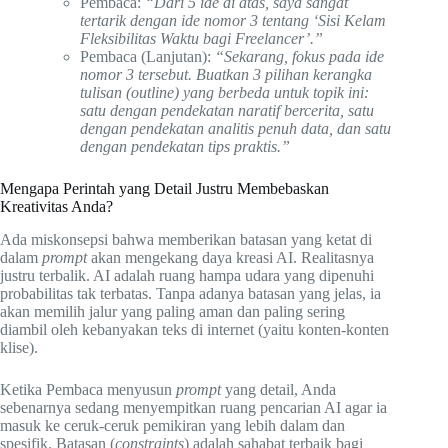
Pembaca:
“Dari 5 ide di atas, saya sangat
tertarik dengan ide nomor 3 tentang ‘Sisi Kelam
Fleksibilitas Waktu bagi Freelancer’.”
Pembaca (Lanjutan):
“Sekarang, fokus pada ide
nomor 3 tersebut. Buatkan 3 pilihan kerangka
tulisan (outline) yang berbeda untuk topik ini:
satu dengan pendekatan naratif bercerita, satu
dengan pendekatan analitis penuh data, dan satu
dengan pendekatan tips praktis.”
Mengapa Perintah yang Detail Justru Membebaskan
Kreativitas Anda?
Ada miskonsepsi bahwa memberikan batasan yang ketat di
dalam
prompt
akan mengekang daya kreasi AI. Realitasnya
justru terbalik. AI adalah ruang hampa udara yang dipenuhi
probabilitas tak terbatas. Tanpa adanya batasan yang jelas, ia
akan memilih jalur yang paling aman dan paling sering
diambil oleh kebanyakan teks di internet (yaitu konten-konten
klise).
Ketika Pembaca menyusun
prompt
yang detail, Anda
sebenarnya sedang menyempitkan ruang pencarian AI agar ia
masuk ke ceruk-ceruk pemikiran yang lebih dalam dan
spesifik. Batasan (
constraints
) adalah sahabat terbaik bagi