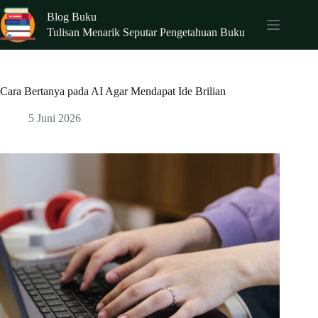
Skip
Blog Buku
to
content
Tulisan Menarik Seputar Pengetahuan Buku
Cara Bertanya pada AI Agar Mendapat Ide Brilian
5 Juni 2026