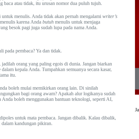
 baca atau tidak, itu urusan nomor dua puluh tujuh.
rgi untuk menulis. Anda tidak akan pernah mengalami
writer’s
a menulis karena Anda
butuh
menulis untuk menjaga
yang besok pagi juga sudah lupa pada nama Anda.
duli pada pembaca? Ya dan tidak.
, jadilah orang yang paling egois di dunia. Jangan biarkan
ke dalam kepala Anda. Tumpahkan semuanya secara kasar,
tama itu.
Anda boleh mulai memikirkan orang lain. Di sinilah
mbingungkan bagi orang awam? Apakah alur logikanya sudah
ah Anda boleh menggunakan bantuan teknologi, seperti AI,
Ja
 dipoles untuk mata pembaca. Jangan dibalik. Kalau dibalik,
ak dalam kandungan pikiran.