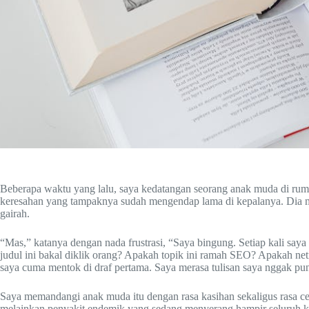
Beberapa waktu yang lalu, saya kedatangan seorang anak muda di ru
keresahan yang tampaknya sudah mengendap lama di kepalanya. Dia m
gairah.
“Mas,” katanya dengan nada frustrasi, “Saya bingung. Setiap kali sa
judul ini bakal diklik orang? Apakah topik ini ramah SEO? Apakah neti
saya cuma mentok di draf pertama. Saya merasa tulisan saya nggak pun
Saya memandangi anak muda itu dengan rasa kasihan sekaligus rasa 
melainkan penyakit endemik yang sedang menyerang hampir seluruh kreat