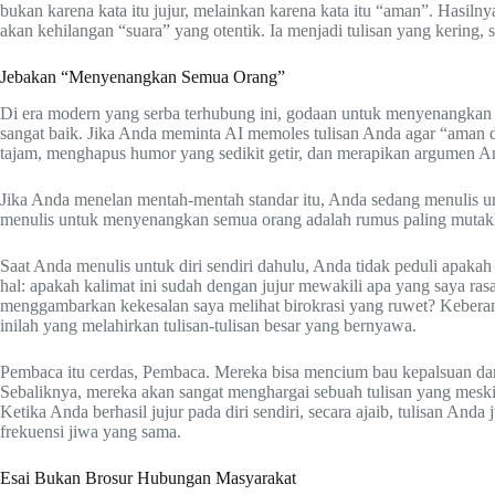
bukan karena kata itu jujur, melainkan karena kata itu “aman”. Hasilny
akan kehilangan “suara” yang otentik. Ia menjadi tulisan yang kering, s
Jebakan “Menyenangkan Semua Orang”
Di era modern yang serba terhubung ini, godaan untuk menyenangkan s
sangat baik. Jika Anda meminta AI memoles tulisan Anda agar “aman 
tajam, menghapus humor yang sedikit getir, dan merapikan argumen A
Jika Anda menelan mentah-mentah standar itu, Anda sedang menulis u
menulis untuk menyenangkan semua orang adalah rumus paling mutakhir
Saat Anda menulis untuk diri sendiri dahulu, Anda tidak peduli apakah
hal: apakah kalimat ini sudah dengan jujur mewakili apa yang saya ras
menggambarkan kekesalan saya melihat birokrasi yang ruwet? Keberani
inilah yang melahirkan tulisan-tulisan besar yang bernyawa.
Pembaca itu cerdas, Pembaca. Mereka bisa mencium bau kepalsuan dar
Sebaliknya, mereka akan sangat menghargai sebuah tulisan yang meskip
Ketika Anda berhasil jujur pada diri sendiri, secara ajaib, tulisan A
frekuensi jiwa yang sama.
Esai Bukan Brosur Hubungan Masyarakat