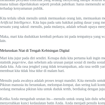
mana tulisan diperlakukan seperti produk pabrikan: harus memenuhi sel
terhadap kenyamanan publik.
Kita terlalu sibuk menulis untuk memuaskan orang lain, memuaskan m
Artificial Intelligence
. Kita lupa pada satu hakikat paling dasar yang 
sesuatu yang sakral: menulis, pada mulanya, adalah sebuah upaya meny
Maka, mari kita dudukkan kembali perkara ini pada tempatnya yang war
lain.
Meluruskan Niat di Tengah Kebisingan Digital
Mari kita jujur pada diri sendiri. Kenapa dulu kita pertama kali ingin
statistik
pageview
, dan sebelum ada urusan panjat sosial di media sosi
dada kita. Ada rasa jengkel yang tidak tersampaikan, ada rasa sedih ya
membuat kita tidak bisa tidur di malam hari.
Menulis pada awalnya adalah proses terapi mandiri. Kita menulis untu
Pikiran manusia itu berantakan, melompat-lompat, dan sering kali kont
sedang memaksa pikiran kita untuk duduk tertib, berdialog dengan jujur
Ketika Anda mengubah urutan itu—menulis untuk orang lain dulu seb
menyerahkan kunci kedaulatan batin Anda. Anda menjadi penulis kom