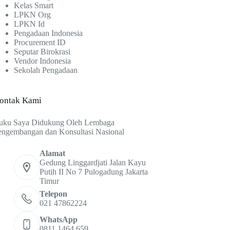
Kelas Smart
LPKN Org
LPKN Id
Pengadaan Indonesia
Procurement ID
Seputar Birokrasi
Vendor Indonesia
Sekolah Pengadaan
ontak Kami
uku Saya Didukung Oleh Lembaga
engembangan dan Konsultasi Nasional
Alamat
Gedung Linggardjati Jalan Kayu
Putih II No 7 Pulogadung Jakarta
Timur
Telepon
021 47862224
WhatsApp
0811 1464 659