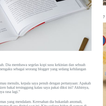
7
mah. Dia membawa segelas kopi susu kekinian dan sebuah
engaku sebagai seorang blogger yang sedang kehilangan
ya mau menulis, kepala saya penuh dengan pertanyaan: Apakah
zen bakal tersinggung kalau saya pakai diksi ini? Akhirnya,
ya rasa lagi.”
cemas yang mendalam. Keresahan dia bukanlah anomali,
or di era digital saat ini. Kita sedang hidup di zaman di