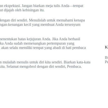
 dan ekspektasi. Jangan biarkan meja tulis Anda—tempat
t dijajah oleh kebisingan itu.
dengan diri sendiri. Menulislah untuk memahami kenapa
angan-kenangan kecil yang membuat Anda tersenyum
menentukan batas kejujuran Anda. Jika Anda berhasil
 maka Anda sudah memenangkan pertempuran yang
K
u akan selalu memiliki tempat yang abadi di hati pembaca
B
P
n mulailah menulis untuk diri kita sendiri. Biarkan kata-kata
 kita. Selamat mengobrol dengan diri sendiri, Pembaca.