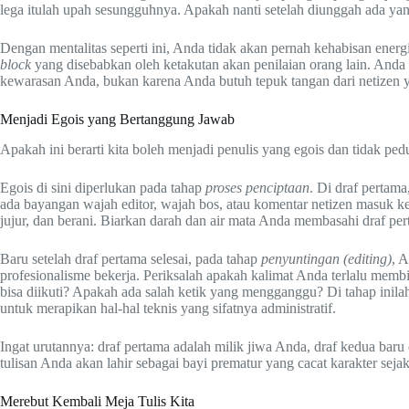
lega itulah upah sesungguhnya. Apakah nanti setelah diunggah ada yang
Dengan mentalitas seperti ini, Anda tidak akan pernah kehabisan ene
block
yang disebabkan oleh ketakutan akan penilaian orang lain. And
kewarasan Anda, bukan karena Anda butuh tepuk tangan dari netizen 
Menjadi Egois yang Bertanggung Jawab
Apakah ini berarti kita boleh menjadi penulis yang egois dan tidak pe
Egois di sini diperlukan pada tahap
proses penciptaan
. Di draf pertama
ada bayangan wajah editor, wajah bos, atau komentar netizen masuk 
jujur, dan berani. Biarkan darah dan air mata Anda membasahi draf per
Baru setelah draf pertama selesai, pada tahap
penyuntingan (editing)
, 
profesionalisme bekerja. Periksalah apakah kalimat Anda terlalu me
bisa diikuti? Apakah ada salah ketik yang mengganggu? Di tahap inil
untuk merapikan hal-hal teknis yang sifatnya administratif.
Ingat urutannya: draf pertama adalah milik jiwa Anda, draf kedua baru
tulisan Anda akan lahir sebagai bayi prematur yang cacat karakter sej
Merebut Kembali Meja Tulis Kita