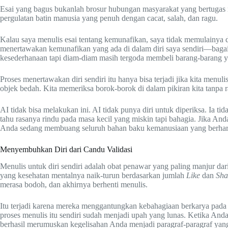
Esai yang bagus bukanlah brosur hubungan masyarakat yang bertugas m
pergulatan batin manusia yang penuh dengan cacat, salah, dan ragu.
Kalau saya menulis esai tentang kemunafikan, saya tidak memulainy
menertawakan kemunafikan yang ada di dalam diri saya sendiri—bagai
kesederhanaan tapi diam-diam masih tergoda membeli barang-barang y
Proses menertawakan diri sendiri itu hanya bisa terjadi jika kita menuli
objek bedah. Kita memeriksa borok-borok di dalam pikiran kita tanpa r
AI tidak bisa melakukan ini. AI tidak punya diri untuk diperiksa. Ia ti
tahu rasanya rindu pada masa kecil yang miskin tapi bahagia. Jika An
Anda sedang membuang seluruh bahan baku kemanusiaan yang berharg
Menyembuhkan Diri dari Candu Validasi
Menulis untuk diri sendiri adalah obat penawar yang paling manjur dari 
yang kesehatan mentalnya naik-turun berdasarkan jumlah
Like
dan
Sha
merasa bodoh, dan akhirnya berhenti menulis.
Itu terjadi karena mereka menggantungkan kebahagiaan berkarya pada r
proses menulis itu sendiri sudah menjadi upah yang lunas. Ketika Anda
berhasil merumuskan kegelisahan Anda menjadi paragraf-paragraf yang j