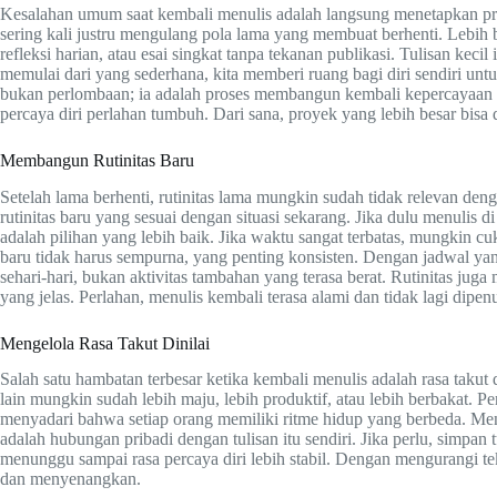
Kesalahan umum saat kembali menulis adalah langsung menetapkan proy
sering kali justru mengulang pola lama yang membuat berhenti. Lebih b
refleksi harian, atau esai singkat tanpa tekanan publikasi. Tulisan kec
memulai dari yang sederhana, kita memberi ruang bagi diri sendiri un
bukan perlombaan; ia adalah proses membangun kembali kepercayaan diri
percaya diri perlahan tumbuh. Dari sana, proyek yang lebih besar bisa
Membangun Rutinitas Baru
Setelah lama berhenti, rutinitas lama mungkin sudah tidak relevan den
rutinitas baru yang sesuai dengan situasi sekarang. Jika dulu menulis d
adalah pilihan yang lebih baik. Jika waktu sangat terbatas, mungkin cuk
baru tidak harus sempurna, yang penting konsisten. Dengan jadwal yang
sehari-hari, bukan aktivitas tambahan yang terasa berat. Rutinitas j
yang jelas. Perlahan, menulis kembali terasa alami dan tidak lagi dipen
Mengelola Rasa Takut Dinilai
Salah satu hambatan terbesar ketika kembali menulis adalah rasa takut 
lain mungkin sudah lebih maju, lebih produktif, atau lebih berbakat. 
menyadari bahwa setiap orang memiliki ritme hidup yang berbeda. Me
adalah hubungan pribadi dengan tulisan itu sendiri. Jika perlu, simpan tu
menunggu sampai rasa percaya diri lebih stabil. Dengan mengurangi te
dan menyenangkan.