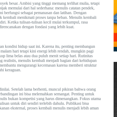
ek besar. Ambisi yang tinggi memang terlihat mulia, tetapi
ijak memulai dari hal sederhana: menulis catatan pendek,
il ini berfungsi sebagai pemanasan dan latihan. Dengan
tuk kembali menikmati proses tanpa beban. Menulis kembali
. Ketika tulisan-tulisan kecil mulai terkumpul, rasa
 direncanakan dengan fondasi yang lebih kuat.
gan kondisi hidup saat ini. Karena itu, penting membangun
i malam hari tetapi kini energi lebih rendah, mungkin pagi
up lima belas atau dua puluh menit setiap hari. Rutinitas
 realistis, menulis kembali menjadi bagian dari kehidupan
uga membantu mengurangi kecemasan karena memberi struktur
uhi keraguan.
dinilai. Setelah lama berhenti, muncul pikiran bahwa orang
Perbandingan ini bisa melemahkan semangat. Penting untuk
nulis bukan kompetisi yang harus dimenangkan. Fokus utama
lisan untuk diri sendiri terlebih dahulu. Publikasi bisa
kanan eksternal, proses kembali menulis menjadi lebih aman