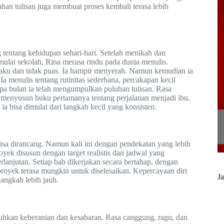
an tulisan juga membuat proses kembali terasa lebih
 tentang kehidupan sehari-hari. Setelah menikah dan
mulai sekolah, Rina merasa rindu pada dunia menulis.
kaku dan tidak puas. Ia hampir menyerah. Namun kemudian ia
a menulis tentang rutinitas sederhana, percakapan kecil
apa bulan ia telah mengumpulkan puluhan tulisan. Rasa
n menyusun buku pertamanya tentang perjalanan menjadi ibu.
a bisa dimulai dari langkah kecil yang konsisten.
 bisa dirancang. Namun kali ini dengan pendekatan yang lebih
yek disusun dengan target realistis dan jadwal yang
rlanjutan. Setiap bab dikerjakan secara bertahap, dengan
proyek terasa mungkin untuk diselesaikan. Kepercayaan diri
Ja
langkah lebih jauh.
tuhkan keberanian dan kesabaran. Rasa canggung, ragu, dan