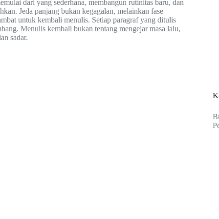
memulai dari yang sederhana, membangun rutinitas baru, dan
hkan. Jeda panjang bukan kegagalan, melainkan fase
bat untuk kembali menulis. Setiap paragraf yang ditulis
mbang. Menulis kembali bukan tentang mengejar masa lalu,
an sadar.
K
B
P