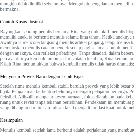
mungkin tidak dimiliki sebelumnya. Mengubah pengalaman menjadi bah
bermakna.
Contoh Kasus Ilustrasi
Bayangkan seorang penulis bernama Rina yang dulu aktif menulis blog
memiliki anak, ia berhenti menulis selama lima tahun. Ketika anaknya 
Awalnya ia mencoba langsung menulis artikel panjang, tetapi merasa 
memutuskan menulis catatan pendek setiap pagi selama sepuluh menit. I
dengan anaknya, dan refleksi pribadinya. Tanpa disadari, dalam beber
percaya dirinya kembali tumbuh. Dari catatan kecil itu, Rina kemudia
Kisah Rina menunjukkan bahwa kembali menulis tidak harus dramatis; i
Menyusun Proyek Baru dengan Lebih Bijak
Setelah ritme menulis kembali stabil, barulah proyek yang lebih besar
bijak. Pengalaman berhenti sebelumnya menjadi pelajaran berharga. Pro
fleksibel. Alih-alih mengejar kesempurnaan, fokus diarahkan pada kebe
ruang untuk revisi tanpa tekanan berlebihan. Pendekatan ini membuat 
yang dibangun dari tulisan-tulisan kecil menjadi fondasi kuat untuk me
Kesimpulan
Menulis kembali setelah lama berhenti adalah perjalanan yang membu