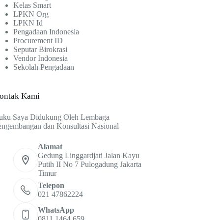
Kelas Smart
LPKN Org
LPKN Id
Pengadaan Indonesia
Procurement ID
Seputar Birokrasi
Vendor Indonesia
Sekolah Pengadaan
ontak Kami
uku Saya Didukung Oleh Lembaga
engembangan dan Konsultasi Nasional
Alamat
Gedung Linggardjati Jalan Kayu
Putih II No 7 Pulogadung Jakarta
Timur
Telepon
021 47862224
WhatsApp
0811 1464 659