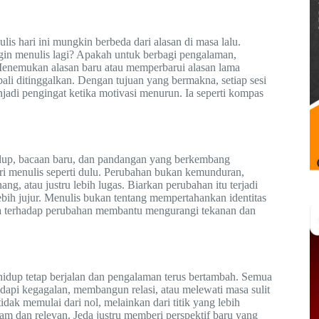
s hari ini mungkin berbeda dari alasan di masa lalu.
ngin menulis lagi? Apakah untuk berbagi pengalaman,
Menemukan alasan baru atau memperbarui alasan lama
li ditinggalkan. Dengan tujuan yang bermakna, setiap sesi
jadi pengingat ketika motivasi menurun. Ia seperti kompas
idup, bacaan baru, dan pandangan yang berkembang
ri menulis seperti dulu. Perubahan bukan kemunduran,
ang, atau justru lebih lugas. Biarkan perubahan itu terjadi
ebih jujur. Menulis bukan tentang mempertahankan identitas
uka terhadap perubahan membantu mengurangi tekanan dan
 hidup tetap berjalan dan pengalaman terus bertambah. Semua
dapi kegagalan, membangun relasi, atau melewati masa sulit
tidak memulai dari nol, melainkan dari titik yang lebih
am dan relevan. Jeda justru memberi perspektif baru yang