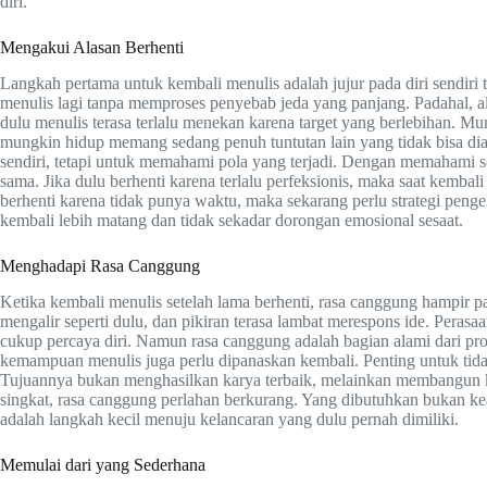
diri.
Mengakui Alasan Berhenti
Langkah pertama untuk kembali menulis adalah jujur pada diri sendiri
menulis lagi tanpa memproses penyebab jeda yang panjang. Padahal, a
dulu menulis terasa terlalu menekan karena target yang berlebihan. Mu
mungkin hidup memang sedang penuh tuntutan lain yang tidak bisa dia
sendiri, tetapi untuk memahami pola yang terjadi. Dengan memahami 
sama. Jika dulu berhenti karena terlalu perfeksionis, maka saat kembali
berhenti karena tidak punya waktu, maka sekarang perlu strategi pen
kembali lebih matang dan tidak sekadar dorongan emosional sesaat.
Menghadapi Rasa Canggung
Ketika kembali menulis setelah lama berhenti, rasa canggung hampir pas
mengalir seperti dulu, dan pikiran terasa lambat merespons ide. Perasa
cukup percaya diri. Namun rasa canggung adalah bagian alami dari pros
kemampuan menulis juga perlu dipanaskan kembali. Penting untuk tidak m
Tujuannya bukan menghasilkan karya terbaik, melainkan membangun ke
singkat, rasa canggung perlahan berkurang. Yang dibutuhkan bukan kea
adalah langkah kecil menuju kelancaran yang dulu pernah dimiliki.
Memulai dari yang Sederhana