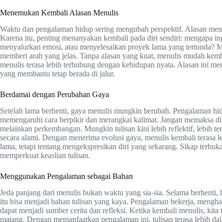
Menemukan Kembali Alasan Menulis
Waktu dan pengalaman hidup sering mengubah perspektif. Alasan menuli
Karena itu, penting menanyakan kembali pada diri sendiri: mengapa i
menyalurkan emosi, atau menyelesaikan proyek lama yang tertunda? 
memberi arah yang jelas. Tanpa alasan yang kuat, menulis mudah kemba
menulis terasa lebih terhubung dengan kehidupan nyata. Alasan ini men
yang membantu tetap berada di jalur.
Berdamai dengan Perubahan Gaya
Setelah lama berhenti, gaya menulis mungkin berubah. Pengalaman h
memengaruhi cara berpikir dan merangkai kalimat. Jangan memaksa di
melainkan perkembangan. Mungkin tulisan kini lebih reflektif, lebih ten
secara alami. Dengan menerima evolusi gaya, menulis kembali terasa l
lama, tetapi tentang mengekspresikan diri yang sekarang. Sikap terb
memperkuat keaslian tulisan.
Menggunakan Pengalaman sebagai Bahan
Jeda panjang dari menulis bukan waktu yang sia-sia. Selama berhenti,
itu bisa menjadi bahan tulisan yang kaya. Pengalaman bekerja, mengha
dapat menjadi sumber cerita dan refleksi. Ketika kembali menulis, kita 
matang. Dengan memanfaatkan pengalaman ini, tulisan terasa lebih dal