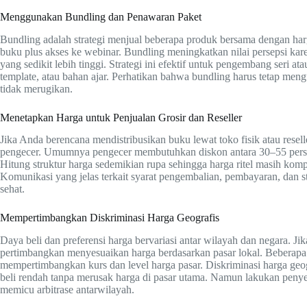
Menggunakan Bundling dan Penawaran Paket
Bundling adalah strategi menjual beberapa produk bersama dengan ha
buku plus akses ke webinar. Bundling meningkatkan nilai persepsi ka
yang sedikit lebih tinggi. Strategi ini efektif untuk pengembang seri 
template, atau bahan ajar. Perhatikan bahwa bundling harus tetap men
tidak merugikan.
Menetapkan Harga untuk Penjualan Grosir dan Reseller
Jika Anda berencana mendistribusikan buku lewat toko fisik atau resel
pengecer. Umumnya pengecer membutuhkan diskon antara 30–55 persen d
Hitung struktur harga sedemikian rupa sehingga harga ritel masih kom
Komunikasi yang jelas terkait syarat pengembalian, pembayaran, d
sehat.
Mempertimbangkan Diskriminasi Harga Geografis
Daya beli dan preferensi harga bervariasi antar wilayah dan negara. Ji
pertimbangkan menyesuaikan harga berdasarkan pasar lokal. Beberapa 
mempertimbangkan kurs dan level harga pasar. Diskriminasi harga geo
beli rendah tanpa merusak harga di pasar utama. Namun lakukan penyes
memicu arbitrase antarwilayah.