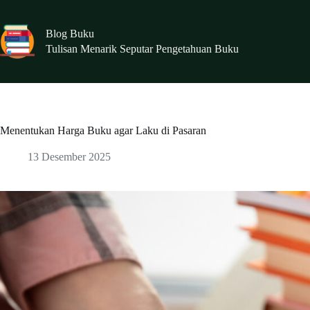
Skip
to
content
Blog Buku
Tulisan Menarik Seputar Pengetahuan Buku
Menentukan Harga Buku agar Laku di Pasaran
13 Desember 2025