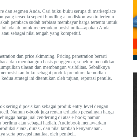
nre dan segmen Anda. Cari buku-buku serupa di marketplace
n yang tersedia seperti bundling atau diskon waktu tertentu.
kah pembaca sudah terbiasa membayar harga tertentu untuk
ta ini adalah untuk menemukan posisi unik—apakah Anda
tau sebagai nilai tengah yang kompetitif.
tration dan price skimming. Pricing penetration berarti
embaca dan membangun basis penggemar, sebelum menaikkan
ngumpulkan ulasan dan membangun visibilitas. Sebaliknya
n, memosisikan buku sebagai produk premium; kemudian
dua strategi ini ditentukan oleh tujuan, reputasi penulis,
ook sering diposisikan sebagai produk entry-level dengan
f kecil. Namun e-book juga rentan terhadap persaingan harga
 sehingga harga jual cenderung di atas e-book; namun
buku berilmu atau sebagai hadiah. Audiobook menawarkan
produksi suara, durasi, dan nilai tambah kenyamanan.
 serta persepsi manfaat oleh pembeli.