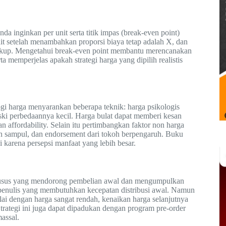
da inginkan per unit serta titik impas (break-even point)
nit setelah menambahkan proporsi biaya tetap adalah X, dan
arkup. Mengetahui break-even point membantu merencanakan
a memperjelas apakah strategi harga yang dipilih realistis
gi harga menyarankan beberapa teknik: harga psikologis
ki perbedaannya kecil. Harga bulat dapat memberi kesan
n affordability. Selain itu pertimbangkan faktor non harga
ain sampul, dan endorsement dari tokoh berpengaruh. Buku
i karena persepsi manfaat yang lebih besar.
husus yang mendorong pembelian awal dan mengumpulkan
k penulis yang membutuhkan kecepatan distribusi awal. Namun
ai dengan harga sangat rendah, kenaikan harga selanjutnya
Strategi ini juga dapat dipadukan dengan program pre-order
assal.