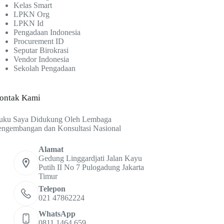
Kelas Smart
LPKN Org
LPKN Id
Pengadaan Indonesia
Procurement ID
Seputar Birokrasi
Vendor Indonesia
Sekolah Pengadaan
ontak Kami
uku Saya Didukung Oleh Lembaga
engembangan dan Konsultasi Nasional
Alamat
Gedung Linggardjati Jalan Kayu
Putih II No 7 Pulogadung Jakarta
Timur
Telepon
021 47862224
WhatsApp
0811 1464 659