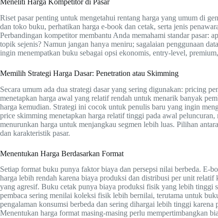
Meneliti Harga Kompetitor di Pasar
Riset pasar penting untuk mengetahui rentang harga yang umum di ge
dan toko buku, perhatikan harga e-book dan cetak, serta jenis penawara
Perbandingan kompetitor membantu Anda memahami standar pasar: apa
topik sejenis? Namun jangan hanya meniru; sagalaian penggunaan da
ingin menempatkan buku sebagai opsi ekonomis, entry-level, premium, a
Memilih Strategi Harga Dasar: Penetration atau Skimming
Secara umum ada dua strategi dasar yang sering digunakan: pricing pene
menetapkan harga awal yang relatif rendah untuk menarik banyak p
harga kemudian. Strategi ini cocok untuk penulis baru yang ingin me
price skimming menetapkan harga relatif tinggi pada awal peluncura
menurunkan harga untuk menjangkau segmen lebih luas. Pilihan antara ke
dan karakteristik pasar.
Menentukan Harga Berdasarkan Format
Setiap format buku punya faktor biaya dan persepsi nilai berbeda. E-b
harga lebih rendah karena biaya produksi dan distribusi per unit relati
yang agresif. Buku cetak punya biaya produksi fisik yang lebih tinggi
pembaca sering menilai koleksi fisik lebih bernilai, terutama untuk 
pengalaman konsumsi berbeda dan sering dihargai lebih tinggi karena 
Menentukan harga format masing-masing perlu mempertimbangkan biaya