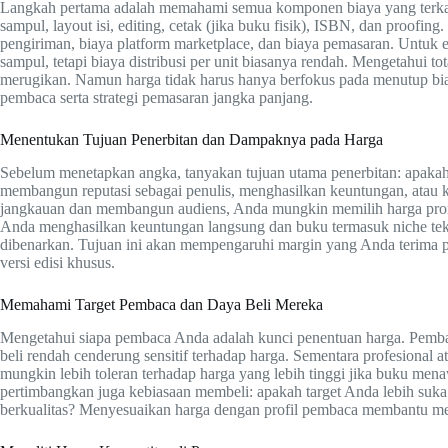
Langkah pertama adalah memahami semua komponen biaya yang terkai
sampul, layout isi, editing, cetak (jika buku fisik), ISBN, dan proofing
pengiriman, biaya platform marketplace, dan biaya pemasaran. Untuk e
sampul, tetapi biaya distribusi per unit biasanya rendah. Mengetahui 
merugikan. Namun harga tidak harus hanya berfokus pada menutup bia
pembaca serta strategi pemasaran jangka panjang.
Menentukan Tujuan Penerbitan dan Dampaknya pada Harga
Sebelum menetapkan angka, tanyakan tujuan utama penerbitan: apaka
membangun reputasi sebagai penulis, menghasilkan keuntungan, atau k
jangkauan dan membangun audiens, Anda mungkin memilih harga promo
Anda menghasilkan keuntungan langsung dan buku termasuk niche teknis 
dibenarkan. Tujuan ini akan mempengaruhi margin yang Anda terima per 
versi edisi khusus.
Memahami Target Pembaca dan Daya Beli Mereka
Mengetahui siapa pembaca Anda adalah kunci penentuan harga. Pembac
beli rendah cenderung sensitif terhadap harga. Sementara profesional 
mungkin lebih toleran terhadap harga yang lebih tinggi jika buku menawa
pertimbangkan juga kebiasaan membeli: apakah target Anda lebih suka
berkualitas? Menyesuaikan harga dengan profil pembaca membantu men