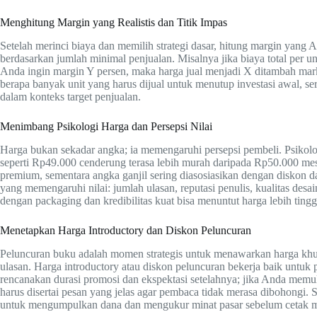
Menghitung Margin yang Realistis dan Titik Impas
Setelah merinci biaya dan memilih strategi dasar, hitung margin yang An
berdasarkan jumlah minimal penjualan. Misalnya jika biaya total per u
Anda ingin margin Y persen, maka harga jual menjadi X ditambah m
berapa banyak unit yang harus dijual untuk menutup investasi awal, sert
dalam konteks target penjualan.
Menimbang Psikologi Harga dan Persepsi Nilai
Harga bukan sekadar angka; ia memengaruhi persepsi pembeli. Psikolo
seperti Rp49.000 cenderung terasa lebih murah daripada Rp50.000 mes
premium, sementara angka ganjil sering diasosiasikan dengan diskon da
yang memengaruhi nilai: jumlah ulasan, reputasi penulis, kualitas des
dengan packaging dan kredibilitas kuat bisa menuntut harga lebih tingg
Menetapkan Harga Introductory dan Diskon Peluncuran
Peluncuran buku adalah momen strategis untuk menawarkan harga k
ulasan. Harga introductory atau diskon peluncuran bekerja baik untu
rencanakan durasi promosi dan ekspektasi setelahnya; jika Anda memul
harus disertai pesan yang jelas agar pembaca tidak merasa dibohongi. 
untuk mengumpulkan dana dan mengukur minat pasar sebelum cetak m