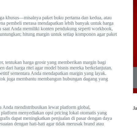
rga khusus—misalnya paket buku pertama dan kedua, atau
rena pembeli merasa mendapatkan lebih banyak untuk harga
atau saat Anda memiliki konten pendukung seperti workbook,
guntungkan; hitung margin untuk setiap komponen agar paket
ler, tentukan harga grosir yang memberikan margin bagi
ari harga ritel agar model bisnis mereka berkelanjutan.
petitif sementara Anda mendapatkan margin yang layak.
an stok juga membantu membangun hubungan dagang yang
ka Anda mendistribusikan lewat platform global,
Ja
platform menyediakan opsi pricing lokal otomatis yang
grafis dapat meningkatkan penjualan di pasar dengan daya
uaian dengan hati-hati agar tidak merusak brand atau