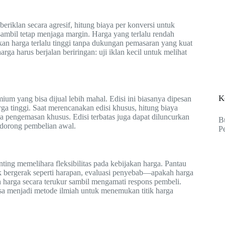
iklan secara agresif, hitung biaya per konversi untuk
mbil tetap menjaga margin. Harga yang terlalu rendah
an harga terlalu tinggi tanpa dukungan pemasaran yang kuat
rga harus berjalan beriringan: uji iklan kecil untuk melihat
K
ium yang bisa dijual lebih mahal. Edisi ini biasanya dipesan
rga tinggi. Saat merencanakan edisi khusus, hitung biaya
ya pengemasan khusus. Edisi terbatas juga dapat diluncurkan
B
ndorong pembelian awal.
P
ing memelihara fleksibilitas pada kebijakan harga. Pantau
ak bergerak seperti harapan, evaluasi penyebab—apakah harga
ah harga secara terukur sambil mengamati respons pembeli.
sa menjadi metode ilmiah untuk menemukan titik harga