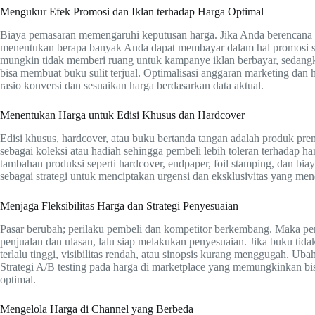
Mengukur Efek Promosi dan Iklan terhadap Harga Optimal
Biaya pemasaran memengaruhi keputusan harga. Jika Anda berencana ber
menentukan berapa banyak Anda dapat membayar dalam hal promosi sa
mungkin tidak memberi ruang untuk kampanye iklan berbayar, sedangk
bisa membuat buku sulit terjual. Optimalisasi anggaran marketing dan ha
rasio konversi dan sesuaikan harga berdasarkan data aktual.
Menentukan Harga untuk Edisi Khusus dan Hardcover
Edisi khusus, hardcover, atau buku bertanda tangan adalah produk prem
sebagai koleksi atau hadiah sehingga pembeli lebih toleran terhadap ha
tambahan produksi seperti hardcover, endpaper, foil stamping, dan bia
sebagai strategi untuk menciptakan urgensi dan eksklusivitas yang me
Menjaga Fleksibilitas Harga dan Strategi Penyesuaian
Pasar berubah; perilaku pembeli dan kompetitor berkembang. Maka pent
penjualan dan ulasan, lalu siap melakukan penyesuaian. Jika buku tid
terlalu tinggi, visibilitas rendah, atau sinopsis kurang menggugah. Ub
Strategi A/B testing pada harga di marketplace yang memungkinkan bi
optimal.
Mengelola Harga di Channel yang Berbeda