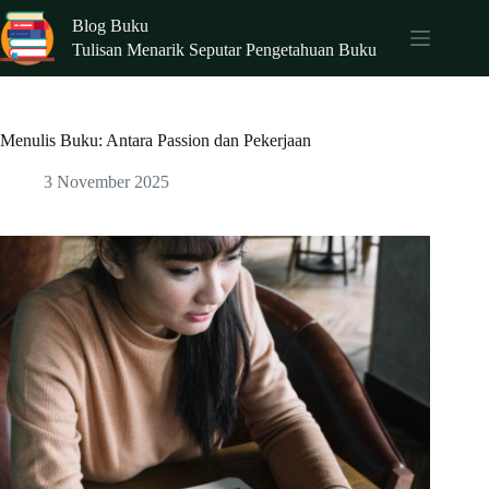
Skip
Blog Buku
to
content
Tulisan Menarik Seputar Pengetahuan Buku
Menulis Buku: Antara Passion dan Pekerjaan
3 November 2025