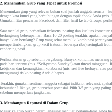
2. Menemukan Grup yang Tepat untuk Promosi
Menemukan grup yang relevan bukan soal jumlah anggota semata – kual
dengan kata kunci yang berhubungan dengan topik ebook Anda (mis. “pen
Gunakan fitur pencarian Facebook dan filter hasil ke tab Groups; perik
Saat menilai grup, perhatikan frekuensi posting dan kualitas komentar.
berlangsung beberapa hari. Baca 10-20 posting terakhir: apakah bany
hanya iklan berulang? Grup yang sehat memiliki kombinasi pertanyaan,
mempertimbangkan: grup kecil (ratusan-beberapa ribu) seringkali leb
cenderung pasif.
Periksa aturan grup sebelum bergabung. Banyak komunitas melarang 
pada hari tertentu (mis. “Self-promo Sunday”) atau thread mingguan. 
kebijakan dan kemungkinan kolaborasi (mis. sesi live berbayar atau po
mengurangi risiko posting Anda dihapus.
Terakhir, gunakan sentimen anggota sebagai indikator relevansi: apak
kebutuhan? Jika ya, grup tersebut potensial. Pilih 3-5 grup yang paling
sebelum memperluas jangkauan.
3. Membangun Reputasi di Dalam Grup
Masuk ke grup bukan berarti langsung menjual; pertama-tama Anda ha