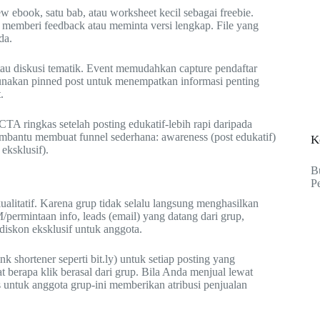
 ebook, satu bab, atau worksheet kecil sebagai freebie.
a memberi feedback atau meminta versi lengkap. File yang
da.
tau diskusi tematik. Event memudahkan capture pendaftar
unakan pinned post untuk menempatkan informasi penting
.
A ringkas setelah posting edukatif-lebih rapi daripada
 membantu membuat funnel sederhana: awareness (post edukatif)
K
eksklusif).
B
P
alitatif. Karena grup tidak selalu langsung menghasilkan
M/permintaan info, leads (email) yang datang dari grup,
diskon eksklusif untuk anggota.
 shortener seperti bit.ly) untuk setiap posting yang
berapa klik berasal dari grup. Bila Anda menjual lewat
ntuk anggota grup-ini memberikan atribusi penjualan