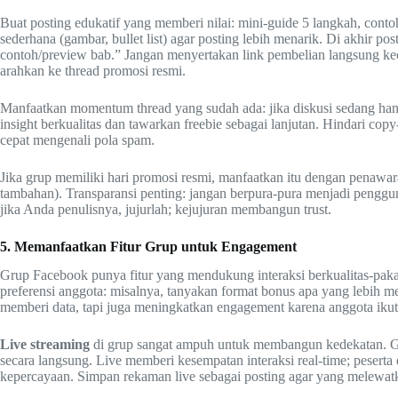
Buat posting edukatif yang memberi nilai: mini-guide 5 langkah, contoh
sederhana (gambar, bullet list) agar posting lebih menarik. Di akhir po
contoh/preview bab.” Jangan menyertakan link pembelian langsung ke
arahkan ke thread promosi resmi.
Manfaatkan momentum thread yang sudah ada: jika diskusi sedang han
insight berkualitas dan tawarkan freebie sebagai lanjutan. Hindari co
cepat mengenali pola spam.
Jika grup memiliki hari promosi resmi, manfaatkan itu dengan penawar
tambahan). Transparansi penting: jangan berpura-pura menjadi penggu
jika Anda penulisnya, jujurlah; kejujuran membangun trust.
5. Memanfaatkan Fitur Grup untuk Engagement
Grup Facebook punya fitur yang mendukung interaksi berkualitas-pakai 
preferensi anggota: misalnya, tanyakan format bonus apa yang lebih mer
memberi data, tapi juga meningkatkan engagement karena anggota ikut
Live streaming
di grup sangat ampuh untuk membangun kedekatan. Ge
secara langsung. Live memberi kesempatan interaksi real-time; peser
kepercayaan. Simpan rekaman live sebagai posting agar yang melewat