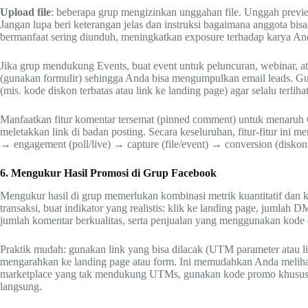
Upload file
: beberapa grup mengizinkan unggahan file. Unggah preview
Jangan lupa beri keterangan jelas dan instruksi bagaimana anggota bis
bermanfaat sering diunduh, meningkatkan exposure terhadap karya An
Jika grup mendukung Events, buat event untuk peluncuran, webinar, a
(gunakan formulir) sehingga Anda bisa mengumpulkan email leads. G
(mis. kode diskon terbatas atau link ke landing page) agar selalu terlihat
Manfaatkan fitur komentar tersemat (pinned comment) untuk menaruh CT
meletakkan link di badan posting. Secara keseluruhan, fitur-fitur ini
→ engagement (poll/live) → capture (file/event) → conversion (diskon 
6. Mengukur Hasil Promosi di Grup Facebook
Mengukur hasil di grup memerlukan kombinasi metrik kuantitatif dan ku
transaksi, buat indikator yang realistis: klik ke landing page, jumlah D
jumlah komentar berkualitas, serta penjualan yang menggunakan kode 
Praktik mudah: gunakan link yang bisa dilacak (UTM parameter atau link
mengarahkan ke landing page atau form. Ini memudahkan Anda melihat 
marketplace yang tak mendukung UTMs, gunakan kode promo khusus u
langsung.