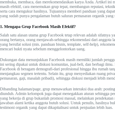
membuka, membaca, dan merekomendasikan karya Anda. Artikel ini 
masih efektif, cara menemukan grup tepat, membangun reputasi, teknik
serta cara mengukur hasilnya. Tujuannya memberi panduan yang dapa
yang sudah punya pengalaman butuh saluran pemasaran organik yang s
1. Mengapa Grup Facebook Masih Efektif?
Salah satu alasan utama grup Facebook tetap relevan adalah sifatnya yan
orang bertanya, orang menjawab-sehingga rekomendasi dari anggota lain
yang bersifat solusi (mis. panduan bisnis, template, self-help), rekome
mencari bukti nyata sebelum menggelontorkan uang.
Dukungan data menunjukkan Facebook masih memiliki jumlah pengguna 
ini sering dipakai untuk diskusi komunitas, jual-beli, dan berbagi ilm
Facebook di beragam demografi-dari profesional hingga ibu rumah ta
menjangkau segmen tertentu. Selain itu, grup menyediakan ruang privat:
pemasaran, gaji, masalah pribadi), sehingga diskusi menjadi lebih men
Dibanding halaman/page, grup menawarkan interaksi dua arah: posting 
diunduh. Admin kelompok juga dapat menegakkan aturan sehingga percak
yang bekerja di grup bukanlah promosi massal, melainkan pendekatan r
jawaban alami ketika anggota butuh solusi. Untuk penulis, hasilnya bu
testimoni organik yang dapat dikapitalisasi untuk penjualan lebih luas.