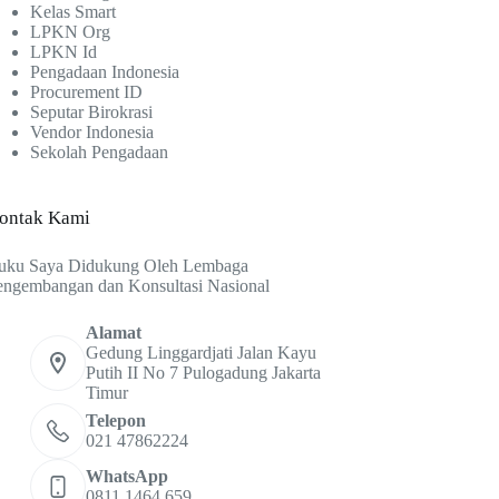
Kelas Smart
LPKN Org
LPKN Id
Pengadaan Indonesia
Procurement ID
Seputar Birokrasi
Vendor Indonesia
Sekolah Pengadaan
ontak Kami
uku Saya Didukung Oleh Lembaga
engembangan dan Konsultasi Nasional
Alamat
Gedung Linggardjati Jalan Kayu
Putih II No 7 Pulogadung Jakarta
Timur
Telepon
021 47862224
WhatsApp
0811 1464 659