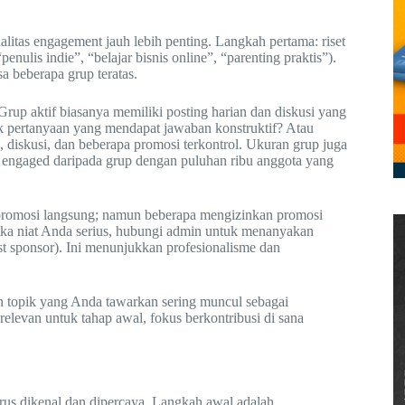
itas engagement jauh lebih penting. Langkah pertama: riset
ulis indie”, “belajar bisnis online”, “parenting praktis”).
sa beberapa grup teratas.
 Grup aktif biasanya memiliki posting harian dan diskusi yang
ak pertanyaan yang mendapat jawaban konstruktif? Atau
 diskusi, dan beberapa promosi terkontrol. Ukuran grup juga
ih engaged daripada grup dengan puluhan ribu anggota yang
promosi langsung; namun beberapa mengizinkan promosi
Jika niat Anda serius, hubungi admin untuk menanyakan
st sponsor). Ini menunjukkan profesionalisme dan
ah topik yang Anda tawarkan sering muncul sebagai
 relevan untuk tahap awal, fokus berkontribusi di sana
rus dikenal dan dipercaya. Langkah awal adalah