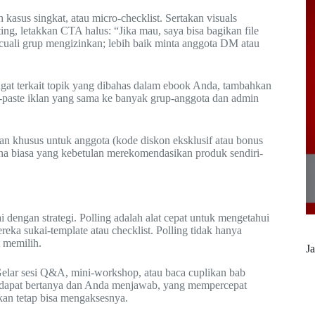
 kasus singkat, atau micro-checklist. Sertakan visuals
sting, letakkan CTA halus: “Jika mau, saya bisa bagikan file
cuali grup mengizinkan; lebih baik minta anggota DM atau
gat terkait topik yang dibahas dalam ebook Anda, tambahkan
py-paste iklan yang sama ke banyak grup-anggota dan admin
an khusus untuk anggota (kode diskon eksklusif atau bonus
na biasa yang kebetulan merekomendasikan produk sendiri-
dengan strategi. Polling adalah alat cepat untuk mengetahui
eka sukai-template atau checklist. Polling tidak hanya
 memilih.
Ja
lar sesi Q&A, mini-workshop, atau baca cuplikan bab
ta dapat bertanya dan Anda menjawab, yang mempercepat
kan tetap bisa mengaksesnya.