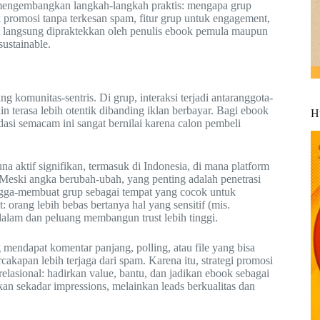
mengembangkan langkah-langkah praktis: mengapa grup
 promosi tanpa terkesan spam, fitur grup untuk engagement,
t langsung dipraktekkan oleh penulis ebook pemula maupun
ustainable.
g komunitas-sentris. Di grup, interaksi terjadi antaranggota-
 terasa lebih otentik dibanding iklan berbayar. Bagi ebook
H
ndasi semacam ini sangat bernilai karena calon pembeli
aktif signifikan, termasuk di Indonesia, di mana platform
u. Meski angka berubah-ubah, yang penting adalah penetrasi
ngga-membuat grup sebagai tempat yang cocok untuk
 orang lebih bebas bertanya hal yang sensitif (mis.
dalam dan peluang membangun trust lebih tinggi.
mendapat komentar panjang, polling, atau file yang bisa
apan lebih terjaga dari spam. Karena itu, strategi promosi
elasional: hadirkan value, bantu, dan jadikan ebook sebagai
kan sekadar impressions, melainkan leads berkualitas dan