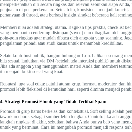
memperkenalkan diri secara ringkas dan relevan-sebutkan siapa Anda,
penjualan di post perkenalan. Setelah itu, konsistensi menjadi kunci:
pertanyaan di thread, atau berbagi insight singkat beberapa kali seming
Memberi nilai adalah strategi utama. Bagikan tips praktis, checklist ke
yang membantu cenderung disimpan (saved) dan dibagikan oleh anggot
poin-poin ringkas agar mudah dibaca oleh anggota yang scanning. Jag
pengalaman pribadi atau studi kasus untuk menambah kredibilitas.
Selain kontribusi publik, bangun hubungan 1-on-1. Jika seseorang me
bila sesuai, lanjutkan via DM (setelah ada interaksi publik) untuk dis
Jika ada anggota yang menggunakan materi Anda dan memberi testimon
itu menjadi bukti sosial yang kuat.
Reputasi juga soal etika: patuhi aturan grup, hormati moderator, dan h
promosi lebih fleksibel di kemudian hari, seperti diminta menjadi pem
4. Strategi Promosi Ebook yang Tidak Terlihat Spam
Promosi di grup harus berkelas dan kontekstual. Soft selling adalah pen
tawarkan ebook sebagai sumber lebih lengkap. Contoh: jika ada angg
langkah ringkas; di akhir, sebutkan bahwa Anda punya bab yang mengup
untuk yang berminat. Cara ini mengubah promosi menjadi respons ter