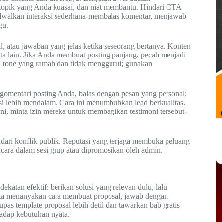
 topik yang Anda kuasai, dan niat membantu. Hindari CTA
 jadwalkan interaksi sederhana-membalas komentar, menjawab
gu.
cil, atau jawaban yang jelas ketika seseorang bertanya. Konten
a lain. Jika Anda membuat posting panjang, pecah menjadi
a tone yang ramah dan tidak menggurui; gunakan
ngomentari posting Anda, balas dengan pesan yang personal;
kusi lebih mendalam. Cara ini menumbuhkan lead berkualitas.
i, minta izin mereka untuk membagikan testimoni tersebut-
indari konflik publik. Reputasi yang terjaga membuka peluang
bicara dalam sesi grup atau dipromosikan oleh admin.
dekatan efektif: berikan solusi yang relevan dulu, lalu
ota menanyakan cara membuat proposal, jawab dengan
as template proposal lebih detil dan tawarkan bab gratis
hadap kebutuhan nyata.