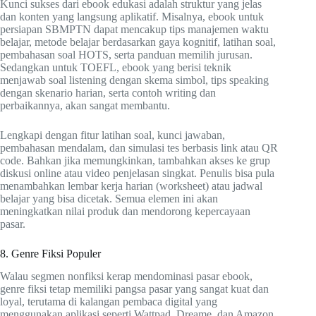
Kunci sukses dari ebook edukasi adalah struktur yang jelas
dan konten yang langsung aplikatif. Misalnya, ebook untuk
persiapan SBMPTN dapat mencakup tips manajemen waktu
belajar, metode belajar berdasarkan gaya kognitif, latihan soal,
pembahasan soal HOTS, serta panduan memilih jurusan.
Sedangkan untuk TOEFL, ebook yang berisi teknik
menjawab soal listening dengan skema simbol, tips speaking
dengan skenario harian, serta contoh writing dan
perbaikannya, akan sangat membantu.
Lengkapi dengan fitur latihan soal, kunci jawaban,
pembahasan mendalam, dan simulasi tes berbasis link atau QR
code. Bahkan jika memungkinkan, tambahkan akses ke grup
diskusi online atau video penjelasan singkat. Penulis bisa pula
menambahkan lembar kerja harian (worksheet) atau jadwal
belajar yang bisa dicetak. Semua elemen ini akan
meningkatkan nilai produk dan mendorong kepercayaan
pasar.
8. Genre Fiksi Populer
Walau segmen nonfiksi kerap mendominasi pasar ebook,
genre fiksi tetap memiliki pangsa pasar yang sangat kuat dan
loyal, terutama di kalangan pembaca digital yang
menggunakan aplikasi seperti Wattpad, Dreame, dan Amazon