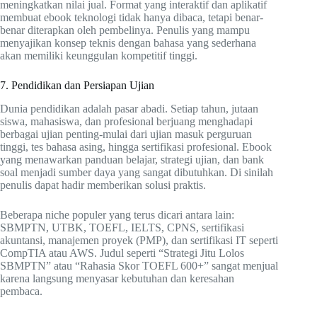
meningkatkan nilai jual. Format yang interaktif dan aplikatif
membuat ebook teknologi tidak hanya dibaca, tetapi benar-
benar diterapkan oleh pembelinya. Penulis yang mampu
menyajikan konsep teknis dengan bahasa yang sederhana
akan memiliki keunggulan kompetitif tinggi.
7. Pendidikan dan Persiapan Ujian
Dunia pendidikan adalah pasar abadi. Setiap tahun, jutaan
siswa, mahasiswa, dan profesional berjuang menghadapi
berbagai ujian penting-mulai dari ujian masuk perguruan
tinggi, tes bahasa asing, hingga sertifikasi profesional. Ebook
yang menawarkan panduan belajar, strategi ujian, dan bank
soal menjadi sumber daya yang sangat dibutuhkan. Di sinilah
penulis dapat hadir memberikan solusi praktis.
Beberapa niche populer yang terus dicari antara lain:
SBMPTN, UTBK, TOEFL, IELTS, CPNS, sertifikasi
akuntansi, manajemen proyek (PMP), dan sertifikasi IT seperti
CompTIA atau AWS. Judul seperti “Strategi Jitu Lolos
SBMPTN” atau “Rahasia Skor TOEFL 600+” sangat menjual
karena langsung menyasar kebutuhan dan keresahan
pembaca.