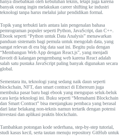
hanya disebabkan oleh kebutuhan teknis, tetapi juga karena
banyak orang ingin melakukan career shifting ke industri
teknologi tanpa harus melalui jalur pendidikan formal.
Topik yang terbukti laris antara lain pengenalan bahasa
pemrograman populer seperti Python, JavaScript, dan C++.
Ebook seperti “Python untuk Data Analysis” menawarkan
panduan sistematis bagi pemula untuk mengolah data, yang
sangat relevan di era big data saat ini. Begitu pula dengan
“Membangun Web App dengan React.js”, yang menjadi
favorit di kalangan pengembang web karena React adalah
salah satu pustaka JavaScript paling banyak digunakan secara
global.
Sementara itu, teknologi yang sedang naik daun seperti
blockchain, NFT, dan smart contract di Ethereum juga
membuka pasar baru bagi ebook yang mengupas seluk-beluk
cara kerja teknologi ini. Buku seperti “Memahami Blockchain
dan Smart Contract” bisa menjangkau pembaca yang berasal
dari latar belakang non-teknis namun tertarik dengan potensi
investasi dan aplikasi praktis blockchain.
Tambahkan potongan kode sederhana, step-by-step tutorial,
studi kasus kecil, serta tautan menuju repository GitHub untuk