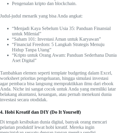
Pengenalan kripto dan blockchain.
Judul-judul menarik yang bisa Anda angkat:
“Menjadi Kaya Sebelum Usia 35: Panduan Finansial
untuk Milenial”
“Saham 101: Investasi Aman untuk Karyawan”
“Financial Freedom: 5 Langkah Strategis Menuju
Hidup Tanpa Utang”
“Kripto untuk Orang Awam: Panduan Sederhana Dunia
Aset Digital”
Tambahkan elemen seperti template budgeting dalam Excel,
worksheet prioritas pengeluaran, hingga simulasi investasi
agar pembaca bisa langsung mempraktikkan ilmu dari ebook
Anda. Niche ini sangat cocok untuk Anda yang memiliki latar
belakang akuntansi, keuangan, atau pernah menekuni dunia
investasi secara otodidak.
4. Hobi Kreatif dan DIY (Do It Yourself)
Di tengah kesibukan dunia digital, banyak orang mencari
pelarian produktif lewat hobi kreatif. Mereka ingin
menciptakan sesuatu dengan tangan mereka sendiri,