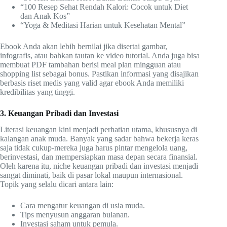
“100 Resep Sehat Rendah Kalori: Cocok untuk Diet
dan Anak Kos”
“Yoga & Meditasi Harian untuk Kesehatan Mental”
Ebook Anda akan lebih bernilai jika disertai gambar,
infografis, atau bahkan tautan ke video tutorial. Anda juga bisa
membuat PDF tambahan berisi meal plan mingguan atau
shopping list sebagai bonus. Pastikan informasi yang disajikan
berbasis riset medis yang valid agar ebook Anda memiliki
kredibilitas yang tinggi.
3. Keuangan Pribadi dan Investasi
Literasi keuangan kini menjadi perhatian utama, khususnya di
kalangan anak muda. Banyak yang sadar bahwa bekerja keras
saja tidak cukup-mereka juga harus pintar mengelola uang,
berinvestasi, dan mempersiapkan masa depan secara finansial.
Oleh karena itu, niche keuangan pribadi dan investasi menjadi
sangat diminati, baik di pasar lokal maupun internasional.
Topik yang selalu dicari antara lain:
Cara mengatur keuangan di usia muda.
Tips menyusun anggaran bulanan.
Investasi saham untuk pemula.