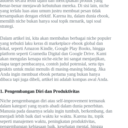
audiens secara lebih tajam dan menciptakan produk yang
benar-benar menjawab kebutuhan mereka. Di sisi lain, niche
yang terlalu luas atau umum justru membuat pesan tidak
tersampaikan dengan efektif. Karena itu, dalam dunia ebook,
memilih niche bukan hanya soal topik menarik, tapi soal
strategi.
Dalam artikel ini, kita akan membahas berbagai niche populer
yang terbukti laku keras di marketplace ebook global dan
lokal, seperti Amazon Kindle, Google Play Books, hingga
platform seperti Gramedia Digital dan Google Drive. Kami
akan mengulas kenapa niche-niche ini sangat menjanjikan,
siapa target pembacanya, contoh judul potensial, serta tips
praktis untuk mulai menulis di masing-masing bidang. Jika
Anda ingin membuat ebook pertama yang bukan hanya
dibaca tapi juga dibeli, artikel ini adalah kompas awal Anda.
1. Pengembangan Diri dan Produktivitas
Niche pengembangan diri atau self-improvement termasuk
dalam kategori yang nyaris abadi dalam dunia penerbitan.
Manusia pada dasarnya selalu ingin tumbuh, berkembang, dan
menjadi lebih baik dari waktu ke waktu. Karena itu, topik
seperti manajemen waktu, peningkatan produktivitas,
pengembangan kebiasaan baik, kesehatan mental, hingga