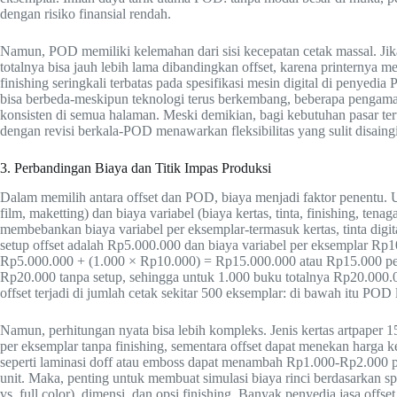
dengan risiko finansial rendah.
Namun, POD memiliki kelemahan dari sisi kecepatan cetak massal. Ji
totalnya bisa jauh lebih lama dibandingkan offset, karena printernya men
finishing seringkali terbatas pada spesifikasi mesin digital di penyedia
bisa berbeda-meskipun teknologi terus berkembang, beberapa pengamat m
konsisten di semua halaman. Meski demikian, bagi kebutuhan pasar tert
dengan revisi berkala-POD menawarkan fleksibilitas yang sulit disaingi
3. Perbandingan Biaya dan Titik Impas Produksi
Dalam memilih antara offset dan POD, biaya menjadi faktor penentu. Untu
film, maketting) dan biaya variabel (biaya kertas, tinta, finishing, 
membebankan biaya variabel per eksemplar-termasuk kertas, tinta digit
setup offset adalah Rp5.000.000 dan biaya variabel per eksemplar Rp1
Rp5.000.000 + (1.000 × Rp10.000) = Rp15.000.000 atau Rp15.000 per 
Rp20.000 tanpa setup, sehingga untuk 1.000 buku totalnya Rp20.000.0
offset terjadi di jumlah cetak sekitar 500 eksemplar: di bawah itu POD l
Namun, perhitungan nyata bisa lebih kompleks. Jenis kertas artpaper
per eksemplar tanpa finishing, sementara offset dapat menekan harga ke
seperti laminasi doff atau emboss dapat menambah Rp1.000-Rp2.000 pe
unit. Maka, penting untuk membuat simulasi biaya rinci berdasarkan spe
vs. full color), dimensi, dan opsi finishing. Banyak penyedia jasa off