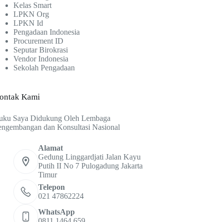
Kelas Smart
LPKN Org
LPKN Id
Pengadaan Indonesia
Procurement ID
Seputar Birokrasi
Vendor Indonesia
Sekolah Pengadaan
ontak Kami
uku Saya Didukung Oleh Lembaga
engembangan dan Konsultasi Nasional
Alamat
Gedung Linggardjati Jalan Kayu
Putih II No 7 Pulogadung Jakarta
Timur
Telepon
021 47862224
WhatsApp
0811 1464 659