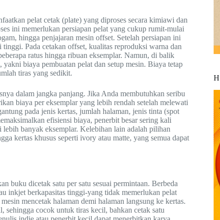
faatkan pelat cetak (plate) yang diproses secara kimiawi dan
Proses ini memerlukan persiapan pelat yang cukup rumit-mulai
gam, hingga penjajaran mesin offset. Setelah persiapan ini
tinggi. Pada cetakan offset, kualitas reproduksi warna dan
beberapa ratus hingga ribuan eksemplar. Namun, di balik
l, yakni biaya pembuatan pelat dan setup mesin. Biaya tetap
lah tiras yang sedikit.
H
litasnya dalam jangka panjang. Jika Anda membutuhkan seribu
ikan biaya per eksemplar yang lebih rendah setelah melewati
antung pada jenis kertas, jumlah halaman, jenis tinta (spot
memaksimalkan efisiensi biaya, penerbit besar sering kali
 lebih banyak eksemplar. Kelebihan lain adalah pilihan
ingga kertas khusus seperti ivory atau matte, yang semua dapat
 buku dicetak satu per satu sesuai permintaan. Berbeda
au inkjet berkapasitas tinggi-yang tidak memerlukan pelat
na mesin mencetak halaman demi halaman langsung ke kertas.
, sehingga cocok untuk tiras kecil, bahkan cetak satu
nulis indie atau penerbit kecil dapat menerbitkan karya