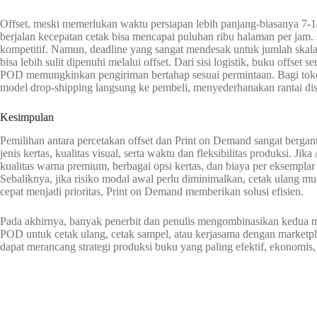
Offset, meski memerlukan waktu persiapan lebih panjang-biasanya 7-14
berjalan kecepatan cetak bisa mencapai puluhan ribu halaman per jam. J
kompetitif. Namun, deadline yang sangat mendesak untuk jumlah ska
bisa lebih sulit dipenuhi melalui offset. Dari sisi logistik, buku offset 
POD memungkinkan pengiriman bertahap sesuai permintaan. Bagi tok
model drop-shipping langsung ke pembeli, menyederhanakan rantai dist
Kesimpulan
Pemilihan antara percetakan offset dan Print on Demand sangat bergan
jenis kertas, kualitas visual, serta waktu dan fleksibilitas produksi.
kualitas warna premium, berbagai opsi kertas, dan biaya per eksemplar r
Sebaliknya, jika risiko modal awal perlu diminimalkan, cetak ulang 
cepat menjadi prioritas, Print on Demand memberikan solusi efisien.
Pada akhirnya, banyak penerbit dan penulis mengombinasikan kedua me
POD untuk cetak ulang, cetak sampel, atau kerjasama dengan market
dapat merancang strategi produksi buku yang paling efektif, ekonomis,