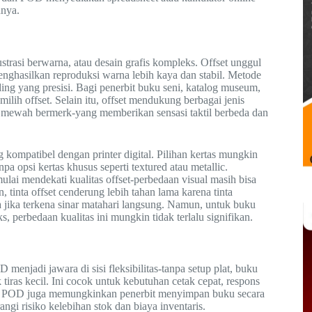
nnya.
lustrasi berwarna, atau desain grafis kompleks. Offset unggul
enghasilkan reproduksi warna lebih kaya dan stabil. Metode
ng yang presisi. Bagi penerbit buku seni, katalog museum,
ilih offset. Selain itu, offset mendukung berbagai jenis
rtas mewah bermerk-yang memberikan sensasi taktil berbeda dan
 kompatibel dengan printer digital. Pilihan kertas mungkin
pa opsi kertas khusus seperti textured atau metallic.
ulai mendekati kualitas offset-perbedaan visual masih bisa
n, tinta offset cenderung lebih tahan lama karena tinta
ma jika terkena sinar matahari langsung. Namun, untuk buku
, perbedaan kualitas ini mungkin tidak terlalu signifikan.
menjadi jawara di sisi fleksibilitas-tanpa setup plat, buku
tiras kecil. Ini cocok untuk kebutuhan cetak cepat, respons
snis POD juga memungkinkan penerbit menyimpan buku secara
ngi risiko kelebihan stok dan biaya inventaris.