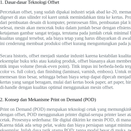
1. Dasar‑dasar Teknologi Offset
Percetakan offset, yang sudah dipakai industri sejak abad ke‑20, meman
digeser di atas silinder rol karet untuk memindahkan tinta ke kertas. 
dari pembuatan desain di komputer, pemrosesan film, pembuatan plat lo
selesai, mesin akan mencetak buku dalam jumlah besar dengan efisiensi 
ketajaman gambar sangat terjaga, terutama pada jumlah cetak minimal 
kualitas unggul tersebut, ada biaya tetap yang harus dibayarkan di awa
ini cenderung membuat produksi offset kurang menguntungkan pada jum
Secara historis, offset menjadi standar industri karena kestabilan kua
eksemplar buku teks atau katalog produk, offset biasanya akan member
titik impas volume (break-even point). Titik impas ini berbeda-beda terg
color vs. full color), dan finishing (laminasi, varnish, emboss). Untuk 
memesan tiras besar, sehingga beban biaya setup dapat dipecah menjadi
kertas yang sangat beragam, mulai dari kertas book paper, art paper, h
di-handle dengan kualitas optimal menggunakan mesin offset.
2. Konsep dan Mekanisme Print on Demand (POD)
Print on Demand (POD) merupakan teknologi cetak yang memungkinkan
dengan offset, POD menggunakan printer digital-serupa printer laser at
cetak. Prosesnya sederhana: file digital dikirim ke mesin POD, di ma
Karena tidak ada setup pelat, waktu dan biaya persiapan sangat minimal
eksemplar. Inilah daya tarik utama POD: tanpa modal besar di muka, pe