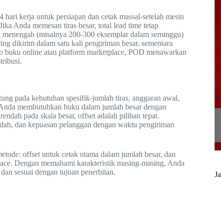
 hari kerja untuk persiapan dan cetak massal-setelah mesin
ika Anda memesan tiras besar, total lead time tetap
la menengah (misalnya 200-300 eksemplar dalam seminggu)
sering dikirim dalam satu kali pengiriman besar, sementara
o buku online atau platform marketplace, POD menawarkan
ribusi.
tung pada kebutuhan spesifik-jumlah tiras, anggaran awal,
 Jika Anda membutuhkan buku dalam jumlah besar dengan
endah pada skala besar, offset adalah pilihan tepat.
mudah, dan kepuasan pelanggan dengan waktu pengiriman
tode: offset untuk cetak utama dalam jumlah besar, dan
place. Dengan memahami karakteristik masing‑masing, Anda
 dan sesuai dengan tujuan penerbitan.
Ja