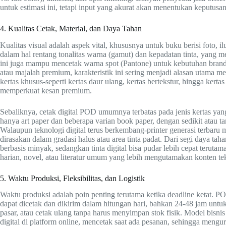
untuk estimasi ini, tetapi input yang akurat akan menentukan keputusa
4. Kualitas Cetak, Material, dan Daya Tahan
Kualitas visual adalah aspek vital, khususnya untuk buku berisi foto, i
dalam hal rentang tonalitas warna (gamut) dan kepadatan tinta, yang m
ini juga mampu mencetak warna spot (Pantone) untuk kebutuhan brandi
atau majalah premium, karakteristik ini sering menjadi alasan utama mem
kertas khusus-seperti kertas daur ulang, kertas bertekstur, hingga ke
memperkuat kesan premium.
Sebaliknya, cetak digital POD umumnya terbatas pada jenis kertas yang
hanya art paper dan beberapa varian book paper, dengan sedikit atau tan
Walaupun teknologi digital terus berkembang-printer generasi terbaru m
dirasakan dalam gradasi halus atau area tinta padat. Dari segi daya taha
berbasis minyak, sedangkan tinta digital bisa pudar lebih cepat teruta
harian, novel, atau literatur umum yang lebih mengutamakan konten teks
5. Waktu Produksi, Fleksibilitas, dan Logistik
Waktu produksi adalah poin penting terutama ketika deadline ketat. POD 
dapat dicetak dan dikirim dalam hitungan hari, bahkan 24-48 jam untuk 
pasar, atau cetak ulang tanpa harus menyimpan stok fisik. Model bi
digital di platform online, mencetak saat ada pesanan, sehingga mengura