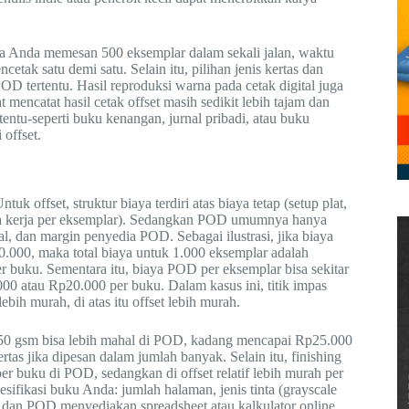
ka Anda memesan 500 eksemplar dalam sekali jalan, waktu
cetak satu demi satu. Selain itu, pilihan jenis kertas dan
 POD tertentu. Hasil reproduksi warna pada cetak digital juga
encatat hasil cetak offset masih sedikit lebih tajam dan
entu-seperti buku kenangan, jurnal pribadi, atau buku
 offset.
k offset, struktur biaya terdiri atas biaya tetap (setup plat,
tenaga kerja per eksemplar). Sedangkan POD umumnya hanya
al, dan margin penyedia POD. Sebagai ilustrasi, jika biaya
0.000, maka total biaya untuk 1.000 eksemplar adalah
buku. Sementara itu, biaya POD per eksemplar bisa sekitar
00 atau Rp20.000 per buku. Dalam kasus ini, titik impas
ebih murah, di atas itu offset lebih murah.
 150 gsm bisa lebih mahal di POD, kadang mencapai Rp25.000
rtas jika dipesan dalam jumlah banyak. Selain itu, finishing
r buku di POD, sedangkan di offset relatif lebih murah per
sifikasi buku Anda: jumlah halaman, jenis tinta (grayscale
set dan POD menyediakan spreadsheet atau kalkulator online