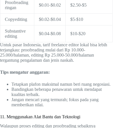
Proofreading
$0.01-$0.02
$2.50-$5
ringan
Copyediting
$0.02-$0.04
$5-$10
Substantive
$0.04-$0.08
$10-$20
editing
Untuk pasar Indonesia, tarif freelance editor lokal bisa lebih
terjangkau: proofreading mulai dari Rp 10.000-
25.000/halaman, editing Rp 25.000-50.000/halaman
tergantung pengalaman dan jenis naskah.
Tips mengatur anggaran:
Tetapkan plafon maksimal namun beri ruang negosiasi.
Bandingkan beberapa penawaran untuk mendapat
kualitas terbaik.
Jangan mencari yang termurah; fokus pada yang
memberikan nilai.
11. Menggunakan Alat Bantu dan Teknologi
Walaupun proses editing dan proofreading sebaiknya