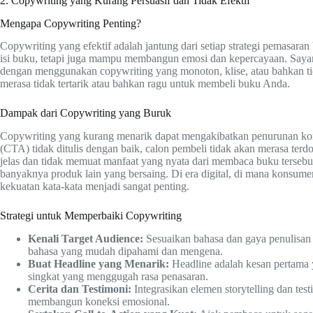
2. Copywriting yang Kurang Persuasif dan Tidak Efektif
Mengapa Copywriting Penting?
Copywriting yang efektif adalah jantung dari setiap strategi pemasara
isi buku, tetapi juga mampu membangun emosi dan kepercayaan. Saya
dengan menggunakan copywriting yang monoton, klise, atau bahkan tid
merasa tidak tertarik atau bahkan ragu untuk membeli buku Anda.
Dampak dari Copywriting yang Buruk
Copywriting yang kurang menarik dapat mengakibatkan penurunan konvers
(CTA) tidak ditulis dengan baik, calon pembeli tidak akan merasa terd
jelas dan tidak memuat manfaat yang nyata dari membaca buku terseb
banyaknya produk lain yang bersaing. Di era digital, di mana konsumen
kekuatan kata-kata menjadi sangat penting.
Strategi untuk Memperbaiki Copywriting
Kenali Target Audience:
Sesuaikan bahasa dan gaya penulisan
bahasa yang mudah dipahami dan mengena.
Buat Headline yang Menarik:
Headline adalah kesan pertama
singkat yang menggugah rasa penasaran.
Cerita dan Testimoni:
Integrasikan elemen storytelling dan t
membangun koneksi emosional.