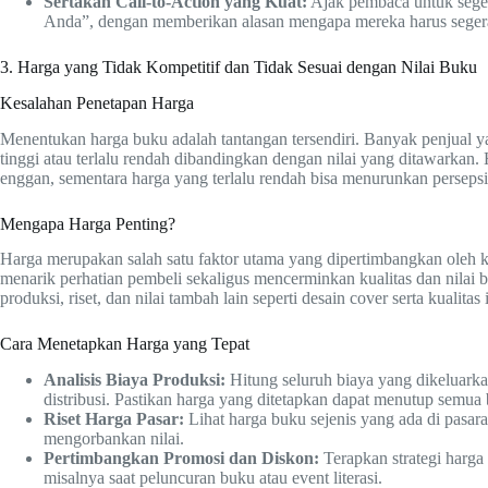
Sertakan Call-to-Action yang Kuat:
Ajak pembaca untuk segera
Anda”, dengan memberikan alasan mengapa mereka harus segera
3. Harga yang Tidak Kompetitif dan Tidak Sesuai dengan Nilai Buku
Kesalahan Penetapan Harga
Menentukan harga buku adalah tantangan tersendiri. Banyak penjual 
tinggi atau terlalu rendah dibandingkan dengan nilai yang ditawarkan.
enggan, sementara harga yang terlalu rendah bisa menurunkan persepsi
Mengapa Harga Penting?
Harga merupakan salah satu faktor utama yang dipertimbangkan oleh k
menarik perhatian pembeli sekaligus mencerminkan kualitas dan nilai 
produksi, riset, dan nilai tambah lain seperti desain cover serta kualita
Cara Menetapkan Harga yang Tepat
Analisis Biaya Produksi:
Hitung seluruh biaya yang dikeluarkan
distribusi. Pastikan harga yang ditetapkan dapat menutup semua
Riset Harga Pasar:
Lihat harga buku sejenis yang ada di pasara
mengorbankan nilai.
Pertimbangkan Promosi dan Diskon:
Terapkan strategi harga 
misalnya saat peluncuran buku atau event literasi.