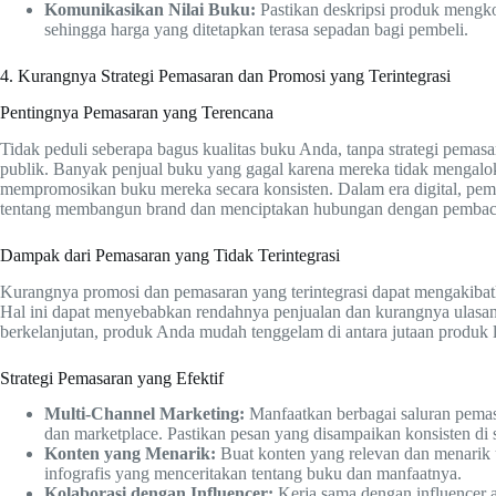
Komunikasikan Nilai Buku:
Pastikan deskripsi produk mengk
sehingga harga yang ditetapkan terasa sepadan bagi pembeli.
4. Kurangnya Strategi Pemasaran dan Promosi yang Terintegrasi
Pentingnya Pemasaran yang Terencana
Tidak peduli seberapa bagus kualitas buku Anda, tanpa strategi pemasar
publik. Banyak penjual buku yang gagal karena mereka tidak mengal
mempromosikan buku mereka secara konsisten. Dalam era digital, pema
tentang membangun brand dan menciptakan hubungan dengan pembac
Dampak dari Pemasaran yang Tidak Terintegrasi
Kurangnya promosi dan pemasaran yang terintegrasi dapat mengakiba
Hal ini dapat menyebabkan rendahnya penjualan dan kurangnya ulasan
berkelanjutan, produk Anda mudah tenggelam di antara jutaan produk la
Strategi Pemasaran yang Efektif
Multi-Channel Marketing:
Manfaatkan berbagai saluran pemasar
dan marketplace. Pastikan pesan yang disampaikan konsisten di 
Konten yang Menarik:
Buat konten yang relevan dan menarik un
infografis yang menceritakan tentang buku dan manfaatnya.
Kolaborasi dengan Influencer:
Kerja sama dengan influencer a