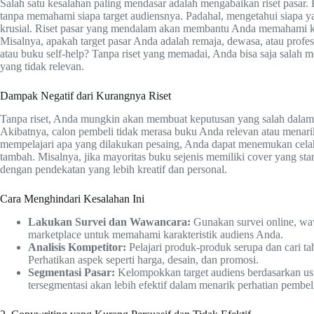
Salah satu kesalahan paling mendasar adalah mengabaikan riset pasar.
tanpa memahami siapa target audiensnya. Padahal, mengetahui siapa
krusial. Riset pasar yang mendalam akan membantu Anda memahami ke
Misalnya, apakah target pasar Anda adalah remaja, dewasa, atau profe
atau buku self-help? Tanpa riset yang memadai, Anda bisa saja salah
yang tidak relevan.
Dampak Negatif dari Kurangnya Riset
Tanpa riset, Anda mungkin akan membuat keputusan yang salah dalam p
Akibatnya, calon pembeli tidak merasa buku Anda relevan atau menarik
mempelajari apa yang dilakukan pesaing, Anda dapat menemukan celah
tambah. Misalnya, jika mayoritas buku sejenis memiliki cover yang s
dengan pendekatan yang lebih kreatif dan personal.
Cara Menghindari Kesalahan Ini
Lakukan Survei dan Wawancara:
Gunakan survei online, waw
marketplace untuk memahami karakteristik audiens Anda.
Analisis Kompetitor:
Pelajari produk-produk serupa dan cari ta
Perhatikan aspek seperti harga, desain, dan promosi.
Segmentasi Pasar:
Kelompokkan target audiens berdasarkan usi
tersegmentasi akan lebih efektif dalam menarik perhatian pembeli