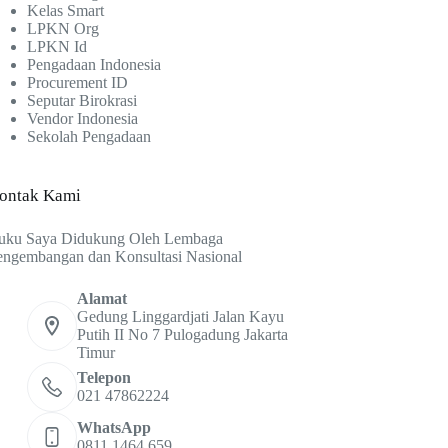
Kelas Smart
LPKN Org
LPKN Id
Pengadaan Indonesia
Procurement ID
Seputar Birokrasi
Vendor Indonesia
Sekolah Pengadaan
ontak Kami
uku Saya Didukung Oleh Lembaga
engembangan dan Konsultasi Nasional
Alamat
Gedung Linggardjati Jalan Kayu
Putih II No 7 Pulogadung Jakarta
Timur
Telepon
021 47862224
WhatsApp
0811 1464 659