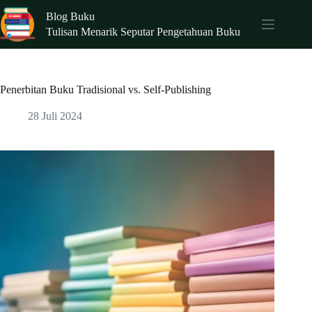
Skip
Blog Buku
to
content
Tulisan Menarik Seputar Pengetahuan Buku
Penerbitan Buku Tradisional vs. Self-Publishing
28 Juli 2024