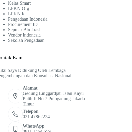
Kelas Smart
LPKN Org
LPKN Id
Pengadaan Indonesia
Procurement ID
Seputar Birokrasi
Vendor Indonesia
Sekolah Pengadaan
ontak Kami
uku Saya Didukung Oleh Lembaga
engembangan dan Konsultasi Nasional
Alamat
Gedung Linggardjati Jalan Kayu
Putih II No 7 Pulogadung Jakarta
Timur
Telepon
021 47862224
WhatsApp
0811 1464 659