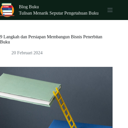
Skip
Blog Buku
to
content
Tulisan Menarik Seputar Pengetahuan Buku
9 Langkah dan Persiapan Membangun Bisnis Penerbitan
Buku
20 Februari 2024